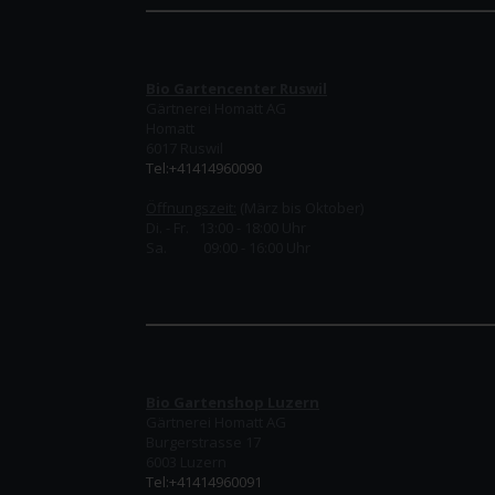
Bio Gartencenter Ruswil
Gärtnerei Homatt AG
Homatt
6017 Ruswil
Tel:+41414960090
Öffnungszeit:
(März bis Oktober)
Di. - Fr. 13:00 - 18:00 Uhr
Sa. 09:00 - 16:00 Uhr
Bio Gartenshop Luzern
Gärtnerei Homatt AG
Burgerstrasse 17
6003 Luzern
Tel:+41414960091