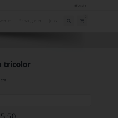
Login
0
wertes
Schaugarten
Jobs
a tricolor
5 cm
5.50