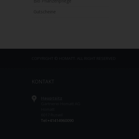
Bio Pflanzenpflege
Gutscheine
COPYRIGHT © HOMATT. ALL RIGHT RESERVED
KONTAKT
Hauptsitz
Gärtnerei Homatt AG
Homatt
6017 Ruswil
Tel:+41414960090