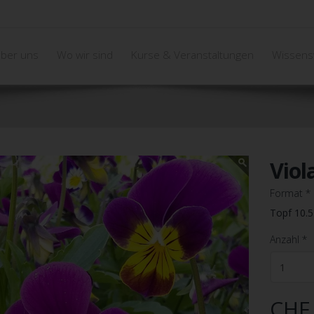
ber uns
Wo wir sind
Kurse & Veranstaltungen
Wissens
Viol
Format
*
Topf 10.
Anzahl
*
CHF 