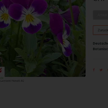
Artike
Zurüc
Deutsch
Botanis
: Gärtnerei Homatt AG