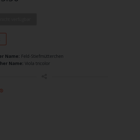
l nicht verfügbar
k
er Name:
Feld-Stiefmütterchen
cher Name:
Viola tricolor