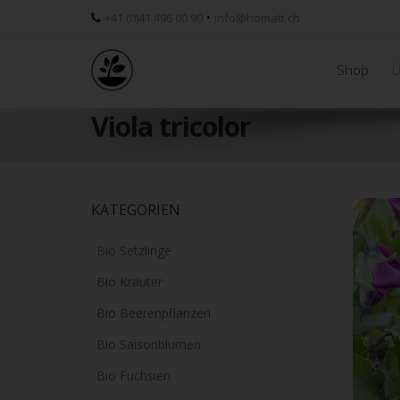
•
+41 (0)41 496 00 90
info@homatt.ch
Shop
Ü
Viola tricolor
Skip
KATEGORIEN
to
main
Bio Setzlinge
content
Bio Kräuter
Bio Beerenpflanzen
Bio Saisonblumen
Bio Fuchsien