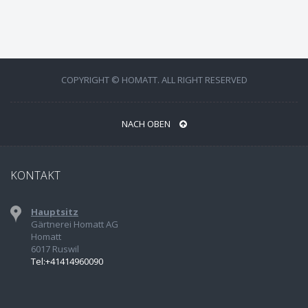
COPYRIGHT © HOMATT. ALL RIGHT RESERVED
NACH OBEN
KONTAKT
Hauptsitz
Gärtnerei Homatt AG
Homatt
6017 Ruswil
Tel:+41414960090