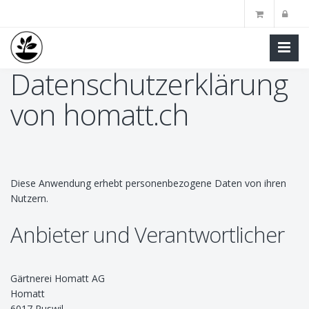
Datenschutzerklärung
Skip
to
von homatt.ch
main
content
Diese Anwendung erhebt personenbezogene Daten von ihren
Nutzern.
Anbieter und Verantwortlicher
Gärtnerei Homatt AG
Homatt
6017 Ruswil