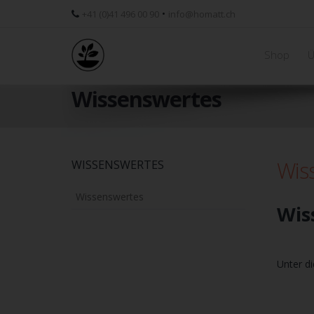
•
+41 (0)41 496 00 90
info@homatt.ch
Shop
Ü
Wissenswertes
Wis
Skip
WISSENSWERTES
to
main
Wissenswertes
Wis
content
Unter di