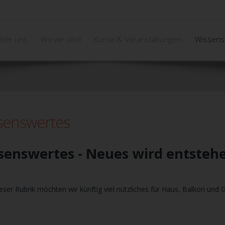
ber uns
Wo wir sind
Kurse & Veranstaltungen
Wissens
senswertes
senswertes - Neues wird entsteh
eser Rubrik möchten wir künftig viel nützliches für Haus, Balkon und G