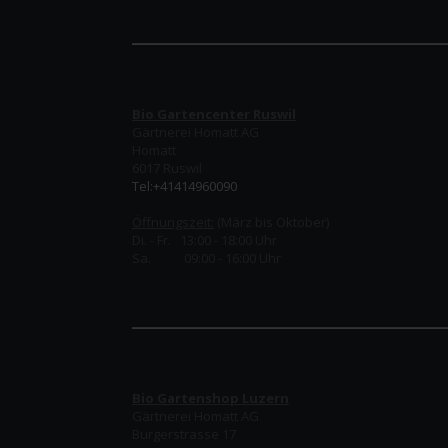
Bio Gartencenter Ruswil
Gärtnerei Homatt AG
Homatt
6017 Ruswil
Tel:+41414960090
Öffnungszeit:
(März bis Oktober)
Di. - Fr. 13:00 - 18:00 Uhr
Sa. 09:00 - 16:00 Uhr
Bio Gartenshop Luzern
Gärtnerei Homatt AG
Burgerstrasse 17