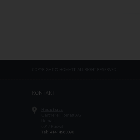
COPYRIGHT © HOMATT. ALL RIGHT RESERVED
KONTAKT
Hauptsitz
Gärtnerei Homatt AG
Homatt
6017 Ruswil
Tel:+41414960090