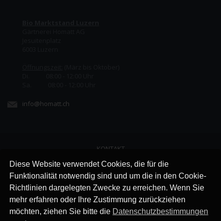
Bio Marktstand Luzern
Gärtnerei Homatt AG
Jesuitenplatz
6003 Luzern
Öffnungszeit:
(März bis Oktober)
Di. 08:00 - 12:00 Uhr
Sa. 08:00 - 12:00 Uhr
info@homatt.ch
KONTAKT
LINKS
Diese Website verwendet Cookies, die für die
JOBS
Funktionalität notwendig sind und um die in den Cookie-
AGB
Richtlinien dargelegten Zwecke zu erreichen. Wenn Sie
IMPRESSUM
mehr erfahren oder Ihre Zustimmung zurückziehen
DATENSCHUTZ
möchten, ziehen Sie bitte die
Datenschutzbestimmungen