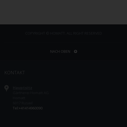
COPYRIGHT © HOMATT. ALL RIGHT RESERVED
NACH OBEN
KONTAKT
Hauptsitz
Gärtnerei Homatt AG
Homatt
6017 Ruswil
Tel:+41414960090