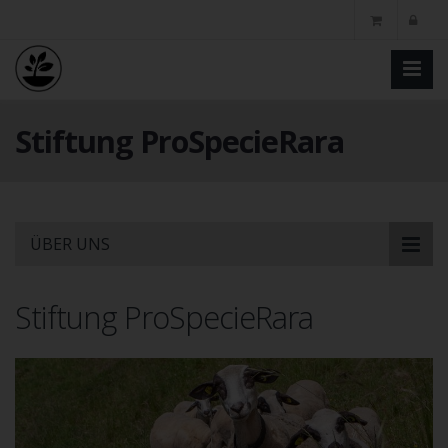
Stiftung ProSpecieRara
Skip
ÜBER UNS
to
main
content
Stiftung ProSpecieRara