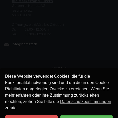
Bio Marktstand Luzern
Gärtnerei Homatt AG
Jesuitenplatz
6003 Luzern
Öffnungszeit:
(März bis Oktober)
Di. 08:00 - 12:00 Uhr
Sa. 08:00 - 12:00 Uhr
info@homatt.ch
KONTAKT
LINKS
Diese Website verwendet Cookies, die für die
JOBS
Funktionalität notwendig sind und um die in den Cookie-
AGB
Richtlinien dargelegten Zwecke zu erreichen. Wenn Sie
IMPRESSUM
mehr erfahren oder Ihre Zustimmung zurückziehen
DATENSCHUTZ
möchten, ziehen Sie bitte die
Datenschutzbestimmungen
zurate.