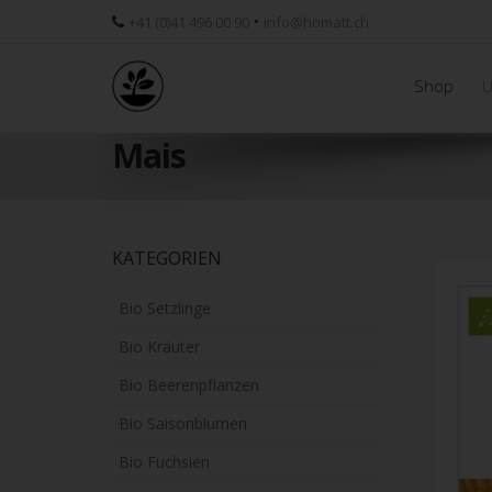
•
+41 (0)41 496 00 90
info@homatt.ch
Shop
Ü
Mais
Skip
KATEGORIEN
to
main
Bio Setzlinge
content
Bio Kräuter
Bio Beerenpflanzen
Bio Saisonblumen
Bio Fuchsien