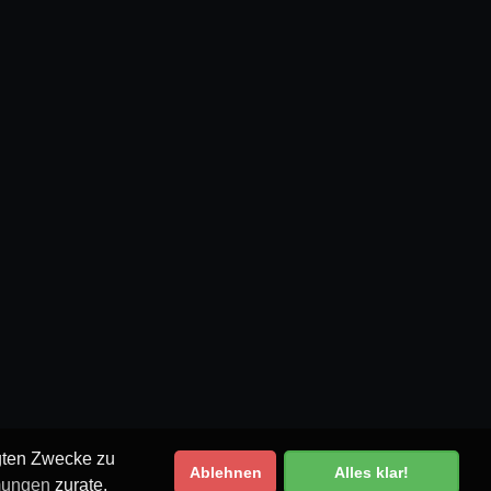
egten Zwecke zu
Ablehnen
Alles klar!
mungen
zurate.