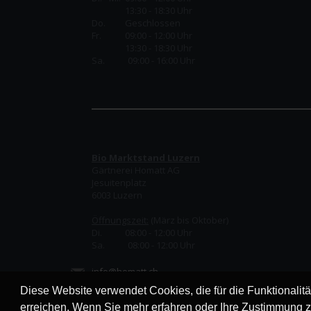
13:30 - 18:30 Uhr
Do.
Geschlossen
Fr.
09:00 - 12:00 Uhr
13:30 - 18:30 Uhr
Sa. 09:00 - 16:00 Uhr
Bio Marktstand Luzern
Gärtnerei Homatt AG
Jesuitenplatz
6003 Luzern
Öffnungszeit:
(März bis Oktober)
Di. 08:00 - 12:00 Uhr
Sa. 08:00 - 12:00 Uhr
info@homatt.ch
Diese Website verwendet Cookies, die für die Funktionalit
erreichen. Wenn Sie mehr erfahren oder Ihre Zustimmung z