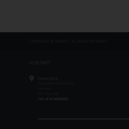
COPYRIGHT © HOMATT. ALL RIGHT RESERVED
KONTAKT
Hauptsitz
Gärtnerei Homatt AG
Homatt
6017 Ruswil
Tel:+41414960090