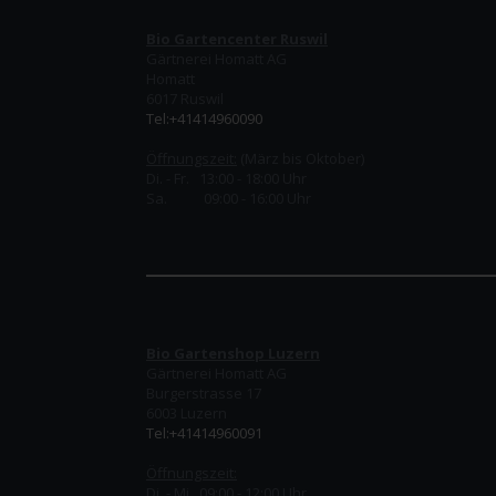
Bio Gartencenter Ruswil
Gärtnerei Homatt AG
Homatt
6017 Ruswil
Tel:+41414960090
Öffnungszeit:
(März bis Oktober)
Di. - Fr. 13:00 - 18:00 Uhr
Sa. 09:00 - 16:00 Uhr
Bio Gartenshop Luzern
Gärtnerei Homatt AG
Burgerstrasse 17
6003 Luzern
Tel:+41414960091
Öffnungszeit:
Di. - Mi. 09:00 - 12:00 Uhr