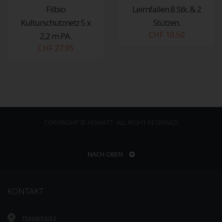
Filbio
Leimfallen 8 Stk. & 2
Kulturschutznetz 5 x
Stützen.
CHF 10.50
2,2 m PA.
CHF 27.95
COPYRIGHT © HOMATT. ALL RIGHT RESERVED
NACH OBEN
KONTAKT
Hauptsitz