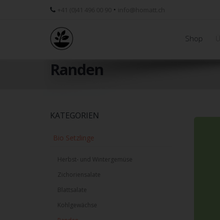
•
+41 (0)41 496 00 90
info@homatt.ch
Shop
Ü
Randen
Skip
KATEGORIEN
to
main
Bio Setzlinge
content
Herbst- und Wintergemüse
Zichoriensalate
Blattsalate
Kohlgewächse