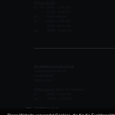
Öffnungszeit:
Di. - Mi. 09:00 - 12:00 Uhr
13:30 - 18:30 Uhr
Do.
Geschlossen
Fr.
09:00 - 12:00 Uhr
13:30 - 18:30 Uhr
Sa. 09:00 - 16:00 Uhr
Bio Marktstand Luzern
Gärtnerei Homatt AG
Jesuitenplatz
6003 Luzern
Öffnungszeit:
(März bis Oktober)
Di. 08:00 - 12:00 Uhr
Sa. 08:00 - 12:00 Uhr
info@homatt.ch