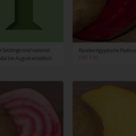
e Setzlinge sind saisonal
Randen Ägyptische Plattru
CHF 1.00
Mai bis August erhältlich.