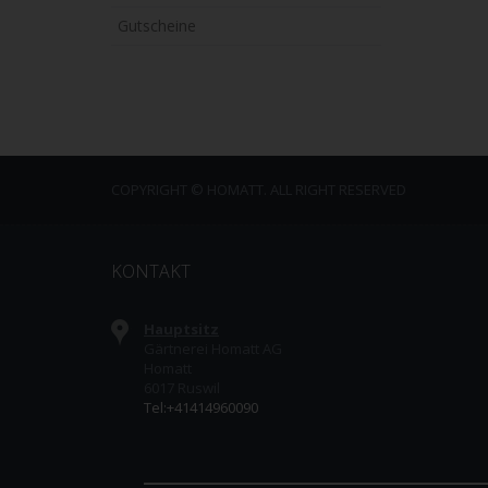
Gutscheine
COPYRIGHT © HOMATT. ALL RIGHT RESERVED
KONTAKT
Hauptsitz
Gärtnerei Homatt AG
Homatt
6017 Ruswil
Tel:+41414960090