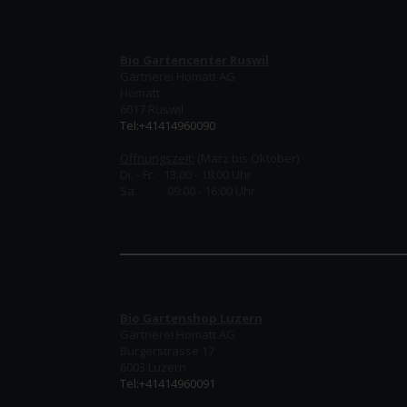
Bio Gartencenter Ruswil
Gärtnerei Homatt AG
Homatt
6017 Ruswil
Tel:+41414960090
Öffnungszeit:
(März bis Oktober)
Di. - Fr. 13:00 - 18:00 Uhr
Sa. 09:00 - 16:00 Uhr
Bio Gartenshop Luzern
Gärtnerei Homatt AG
Burgerstrasse 17
6003 Luzern
Tel:+41414960091