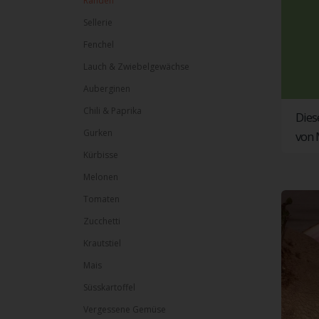
Randen
Sellerie
Fenchel
Lauch & Zwiebelgewächse
Auberginen
Chili & Paprika
Dies
Gurken
von 
Kürbisse
Melonen
Tomaten
Zucchetti
Krautstiel
Mais
Süsskartoffel
Vergessene Gemüse