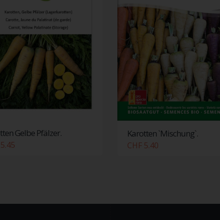
tten Gelbe Pfälzer.
Karotten `Mischung`.
5.45
CHF 5.40