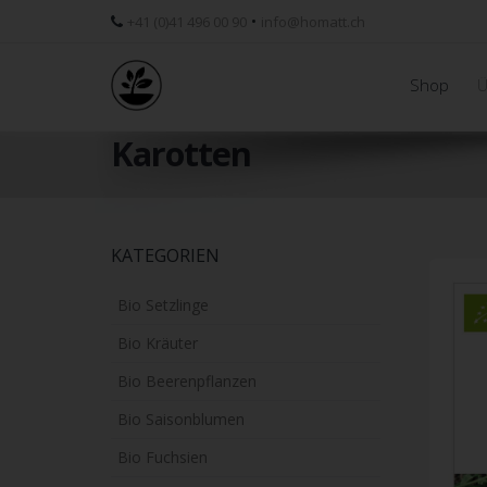
•
+41 (0)41 496 00 90
info@homatt.ch
Shop
Ü
Karotten
Skip
KATEGORIEN
to
main
Bio Setzlinge
content
Bio Kräuter
Bio Beerenpflanzen
Bio Saisonblumen
Bio Fuchsien