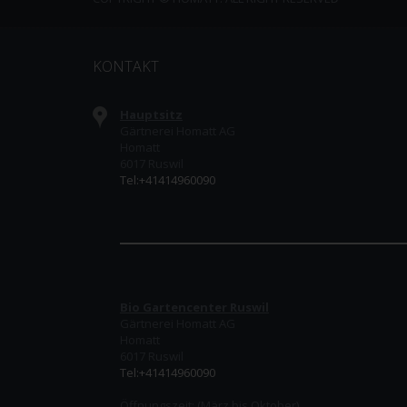
KONTAKT
Hauptsitz
Gärtnerei Homatt AG
Homatt
6017 Ruswil
Tel:+41414960090
Bio Gartencenter Ruswil
Gärtnerei Homatt AG
Homatt
6017 Ruswil
Tel:+41414960090
Öffnungszeit:
(März bis Oktober)