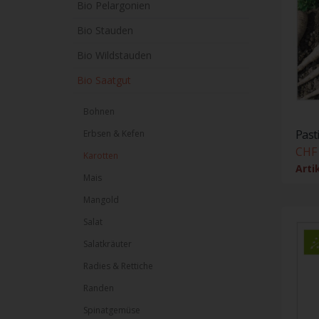
Bio Pelargonien
Bio Stauden
Bio Wildstauden
Bio Saatgut
Bohnen
Past
Erbsen & Kefen
CHF 
Karotten
Arti
Mais
Mangold
Salat
Salatkräuter
Radies & Rettiche
Randen
Spinatgemüse