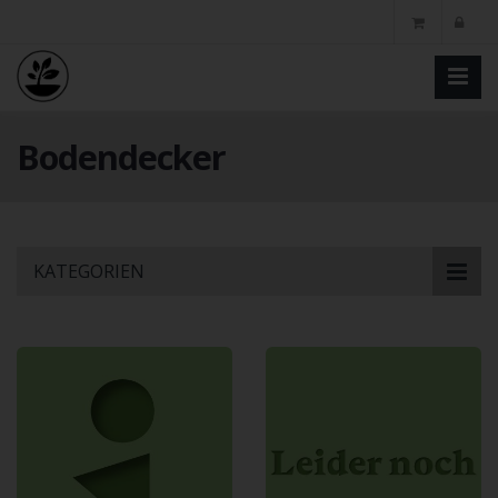
Bodendecker
Skip
KATEGORIEN
to
main
content