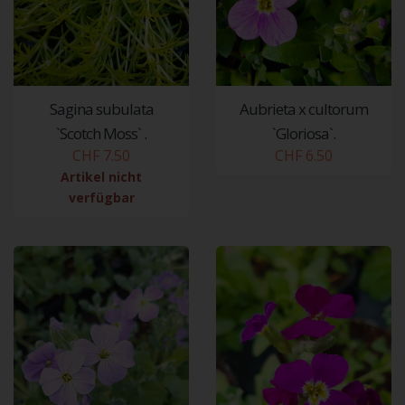
Sagina subulata
Aubrieta x cultorum
`Scotch Moss` .
`Gloriosa`.
CHF 7.50
CHF 6.50
Artikel nicht
verfügbar