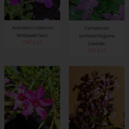
Aubrieta x cultorum
Campanula
`Whitewell Gem`.
portenschlagiana
CHF 6.50
`Liselotte`.
CHF 8.50