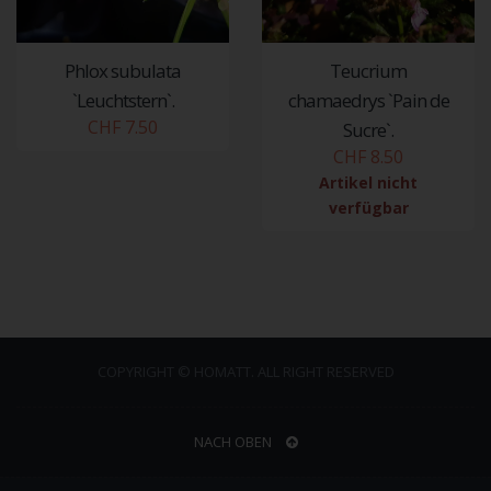
Phlox subulata
Teucrium
`Leuchtstern`.
chamaedrys `Pain de
CHF 7.50
Sucre`.
CHF 8.50
Artikel nicht
verfügbar
COPYRIGHT © HOMATT. ALL RIGHT RESERVED
NACH OBEN