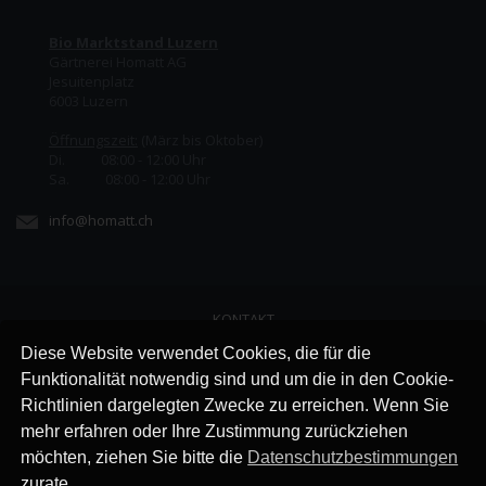
Bio Marktstand Luzern
Gärtnerei Homatt AG
Jesuitenplatz
6003 Luzern
Öffnungszeit:
(März bis Oktober)
Di. 08:00 - 12:00 Uhr
Sa. 08:00 - 12:00 Uhr
info@homatt.ch
KONTAKT
LINKS
Diese Website verwendet Cookies, die für die
JOBS
Funktionalität notwendig sind und um die in den Cookie-
AGB
Richtlinien dargelegten Zwecke zu erreichen. Wenn Sie
IMPRESSUM
mehr erfahren oder Ihre Zustimmung zurückziehen
DATENSCHUTZ
möchten, ziehen Sie bitte die
Datenschutzbestimmungen
zurate.