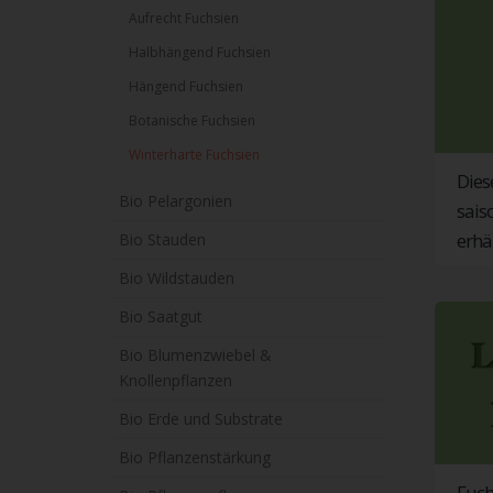
Aufrecht Fuchsien
Halbhängend Fuchsien
Hängend Fuchsien
Botanische Fuchsien
Winterharte Fuchsien
Dies
Bio Pelargonien
sais
erhäl
Bio Stauden
Bio Wildstauden
Bio Saatgut
Bio Blumenzwiebel &
Knollenpflanzen
Bio Erde und Substrate
Bio Pflanzenstärkung
Fuchs