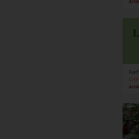
Arti
Fuch
CHF 
Arti