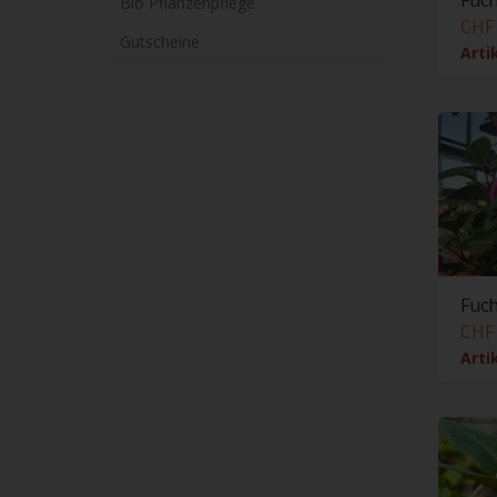
Bio Pflanzenpflege
CHF 
Gutscheine
Arti
Fuch
CHF 
Arti