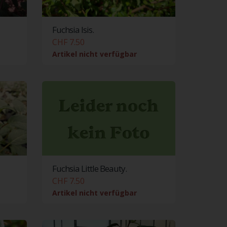
Fuchsia Isis.
CHF 7.50
Artikel nicht verfügbar
Fuchsia Little Beauty.
CHF 7.50
Artikel nicht verfügbar