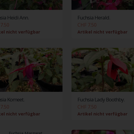
sia Heidi Ann.
Fuchsia Herald.
7.50
CHF 7.50
kel nicht verfügbar
Artikel nicht verfügbar
sia Komeet.
Fuchsia Lady Boothby.
7.50
CHF 7.50
kel nicht verfügbar
Artikel nicht verfügbar