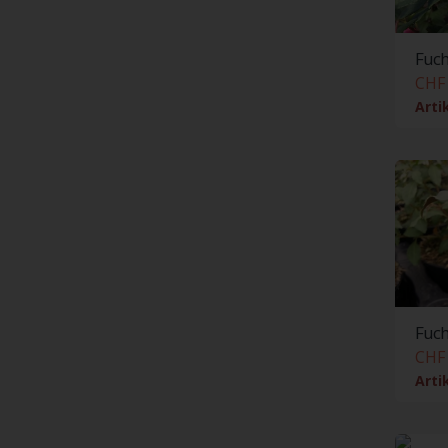
Fuch
CHF 
Arti
Fuch
CHF 
Arti