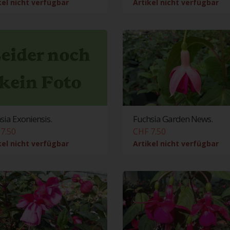
kel nicht verfügbar
Artikel nicht verfügbar
Fuchsia Garden News.
sia Exoniensis.
CHF 7.50
7.50
Artikel nicht verfügbar
kel nicht verfügbar