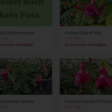
Fuchsia Duke of York.
sia Dollarprinzessin.
CHF 7.50
7.50
Artikel nicht verfügbar
kel nicht verfügbar
sia Eleanor Rawlins.
Fuchsia Empress of Prussia
7.50
CHF 7.50