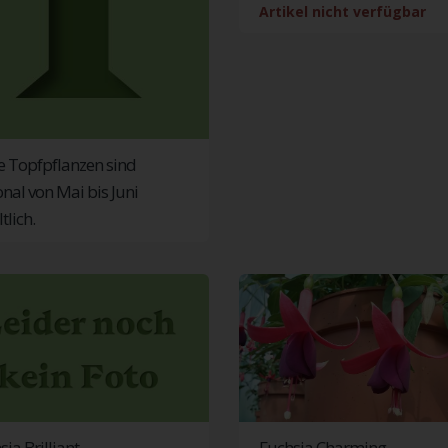
Artikel nicht verfügbar
e Topfpflanzen sind
onal von Mai bis Juni
tlich.
Fuchsia Charming.
ia Brilliant.