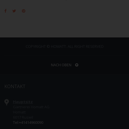
COPYRIGHT © HOMATT. ALL RIGHT RESERVED
NACH OBEN
KONTAKT
Hauptsitz
Gärtnerei Homatt AG
Homatt
6017 Ruswil
Tel:+41414960090