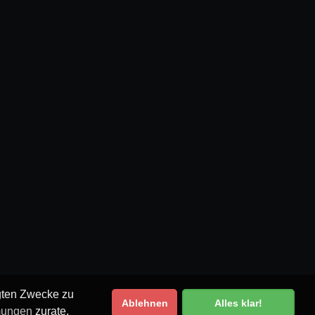
egten Zwecke zu
Ablehnen
Alles klar!
mungen
zurate.