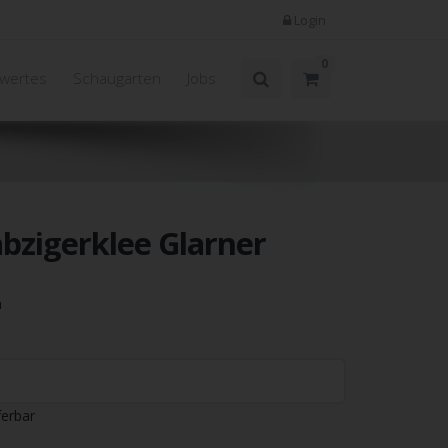
Login
0
wertes
Schaugarten
Jobs
bzigerklee Glarner
n
ferbar