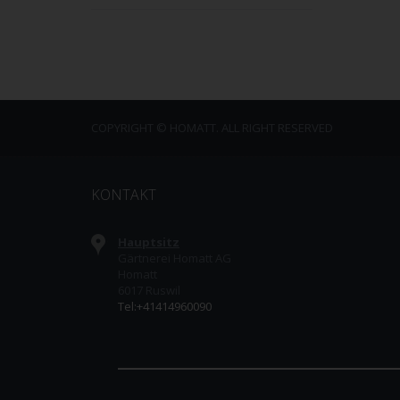
COPYRIGHT © HOMATT. ALL RIGHT RESERVED
KONTAKT
Hauptsitz
Gärtnerei Homatt AG
Homatt
6017 Ruswil
Tel:+41414960090