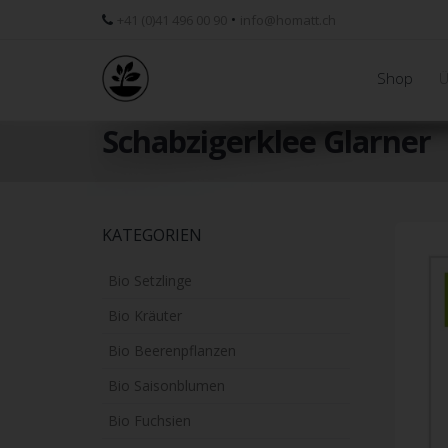
•
+41 (0)41 496 00 90
info@homatt.ch
Shop
Ü
Schabzigerklee Glarner
Skip
KATEGORIEN
to
main
Bio Setzlinge
content
Bio Kräuter
Bio Beerenpflanzen
Bio Saisonblumen
Bio Fuchsien