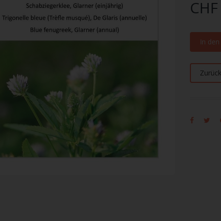
CHF 
In de
Zurüc