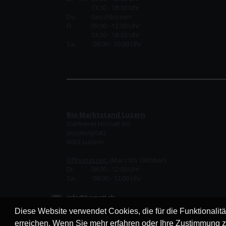
13:30 - 18:30 Uhr
Do.
Geschlossen
Fr.
09:00 - 12:00 Uhr
13:30 - 18:30 Uhr
Sa. 09:00 - 16:00 Uhr
Bio Marktstand Luzern
Gärtnerei Homatt AG
Jesuitenplatz
6003 Luzern
Öffnungszeit:
(März bis Oktober)
Di. 08:00 - 12:00 Uhr
Sa. 08:00 - 12:00 Uhr
info@homatt.ch
Diese Website verwendet Cookies, die für die Funktionalit
erreichen. Wenn Sie mehr erfahren oder Ihre Zustimmung z