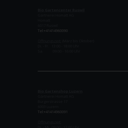
Bio Gartencenter Ruswil
Gärtnerei Homatt AG
Homatt
6017 Ruswil
Tel:+41414960090
Öffnungszeit:
(März bis Oktober)
Di. - Fr. 13:00 - 18:00 Uhr
Sa. 09:00 - 16:00 Uhr
Bio Gartenshop Luzern
Gärtnerei Homatt AG
Burgerstrasse 17
6003 Luzern
Tel:+41414960091
Öffnungszeit:
Di. - Mi. 09:00 - 12:00 Uhr