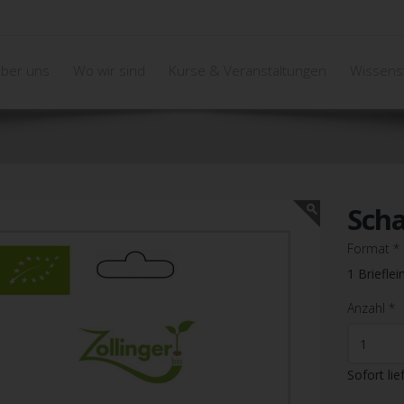
ber uns
Wo wir sind
Kurse & Veranstaltungen
Wissens
Scha
Format
*
1 Brieflei
Anzahl
*
Sofort lie