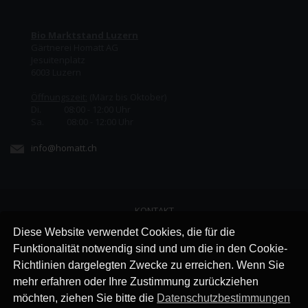
Bio Marktstand Luzern
Gärtnerei Homatt AG
Jesuitenplatz
6003 Luzern
Öffnungszeit:
(März bis Oktober)
Di. 08:00 - 12:00 Uhr
Sa. 08:00 - 12:00 Uhr
info@homatt.ch
KONTAKT
LINKS
Diese Website verwendet Cookies, die für die
JOBS
Funktionalität notwendig sind und um die in den Cookie-
AGB
Richtlinien dargelegten Zwecke zu erreichen. Wenn Sie
IMPRESSUM
mehr erfahren oder Ihre Zustimmung zurückziehen
DATENSCHUTZ
möchten, ziehen Sie bitte die
Datenschutzbestimmungen