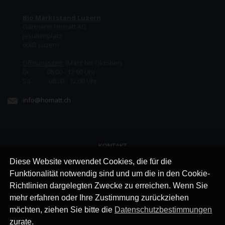
Bio Marktstand Luzern
Gärtnerei Homatt AG
Jesuitenplatz
6003 Luzern
Öffnungszeit:
(März bis Oktober)
Di. 08:00 - 12:00 Uhr
Sa. 08:00 - 12:00 Uhr
info@homatt.ch
KONTAKT
LINKS
Diese Website verwendet Cookies, die für die
JOBS
Funktionalität notwendig sind und um die in den Cookie-
AGB
Richtlinien dargelegten Zwecke zu erreichen. Wenn Sie
IMPRESSUM
mehr erfahren oder Ihre Zustimmung zurückziehen
DATENSCHUTZ
möchten, ziehen Sie bitte die
Datenschutzbestimmungen
zurate.