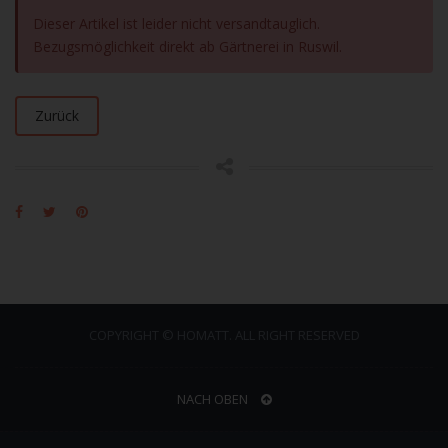
Dieser Artikel ist leider nicht versandtauglich.
Bezugsmöglichkeit direkt ab Gärtnerei in Ruswil.
Zurück
COPYRIGHT © HOMATT. ALL RIGHT RESERVED
NACH OBEN