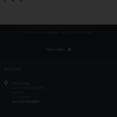
COPYRIGHT © HOMATT. ALL RIGHT RESERVED
NACH OBEN
KONTAKT
Hauptsitz
Gärtnerei Homatt AG
Homatt
6017 Ruswil
Tel:+41414960090