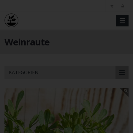
Weinraute
Skip
KATEGORIEN
to
main
content