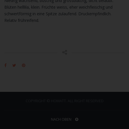
Niedrig wachsend, buschig und grossblättrig, dicht belaubt.
Blüten helllila, klein. Früchte weiss, eher weichfleischig und
schwertförmig in eine Spitze zulaufend. Druckempfindlich.
Relativ frühreifend.
COPYRIGHT © HOMATT. ALL RIGHT RESERVED
NACH OBEN