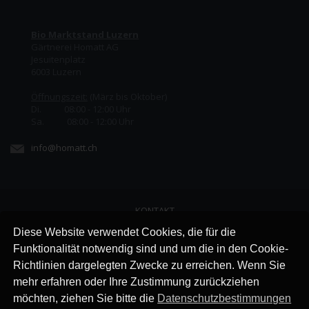
Bio Marktstand Luzern
Gärtnerei Homatt AG
Jesuitenplatz
6003 Luzern
Öffnungszeit:
(März bis Oktober)
Di. 08:00 - 12:00 Uhr
Sa. 08:00 - 12:00 Uhr
info@homatt.ch
KONTAKT
LINKS
Diese Website verwendet Cookies, die für die
JOBS
Funktionalität notwendig sind und um die in den Cookie-
AGB
Richtlinien dargelegten Zwecke zu erreichen. Wenn Sie
IMPRESSUM
mehr erfahren oder Ihre Zustimmung zurückziehen
DATENSCHUTZ
möchten, ziehen Sie bitte die
Datenschutzbestimmungen