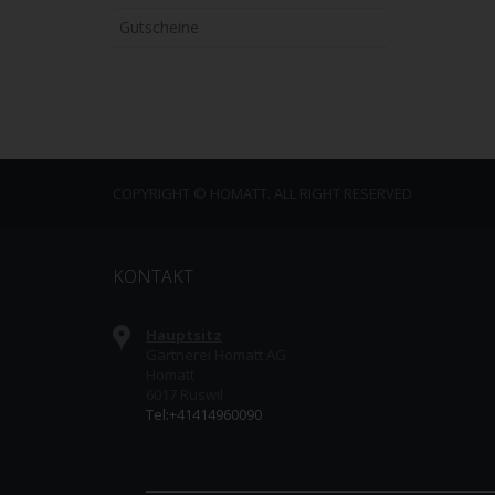
Gutscheine
COPYRIGHT © HOMATT. ALL RIGHT RESERVED
KONTAKT
Hauptsitz
Gärtnerei Homatt AG
Homatt
6017 Ruswil
Tel:+41414960090