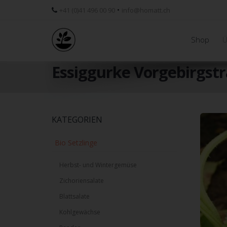
•
+41 (0)41 496 00 90
info@homatt.ch
Shop
Ü
Essiggurke Vorgebirgst
Skip
KATEGORIEN
to
main
Bio Setzlinge
content
Herbst- und Wintergemüse
Zichoriensalate
Blattsalate
Kohlgewächse