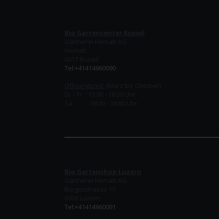
Bio Gartencenter Ruswil
Gärtnerei Homatt AG
Homatt
6017 Ruswil
Tel:+41414960090
Öffnungszeit:
(März bis Oktober)
Di. - Fr. 13:00 - 18:00 Uhr
Sa. 09:00 - 16:00 Uhr
Bio Gartenshop Luzern
Gärtnerei Homatt AG
Burgerstrasse 17
6003 Luzern
Tel:+41414960091