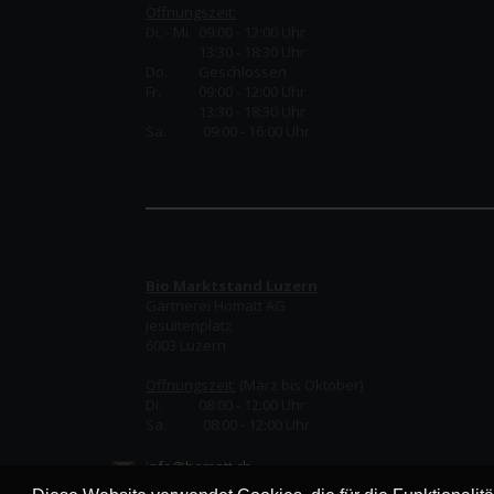
Öffnungszeit:
Di. - Mi. 09:00 - 12:00 Uhr
13:30 - 18:30 Uhr
Do.
Geschlossen
Fr.
09:00 - 12:00 Uhr
13:30 - 18:30 Uhr
Sa. 09:00 - 16:00 Uhr
Bio Marktstand Luzern
Gärtnerei Homatt AG
Jesuitenplatz
6003 Luzern
Öffnungszeit:
(März bis Oktober)
Di. 08:00 - 12:00 Uhr
Sa. 08:00 - 12:00 Uhr
info@homatt.ch