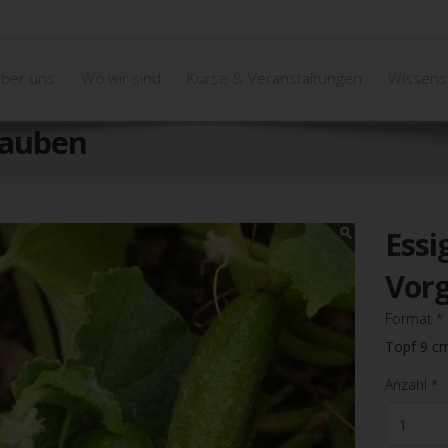
ber uns
Wo wir sind
Kurse & Veranstaltungen
Wissens
rauben
Essi
Vor
Format
*
Topf 9 c
Anzahl
*