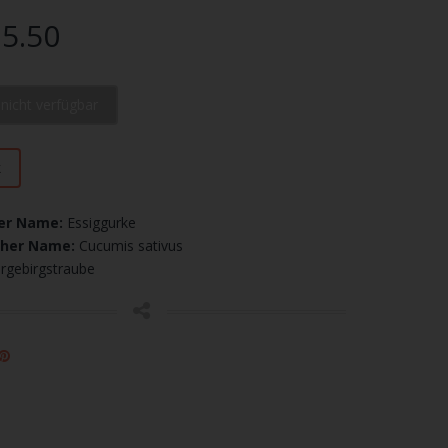
5.50
l nicht verfügbar
k
er Name:
Essiggurke
cher Name:
Cucumis sativus
rgebirgstraube