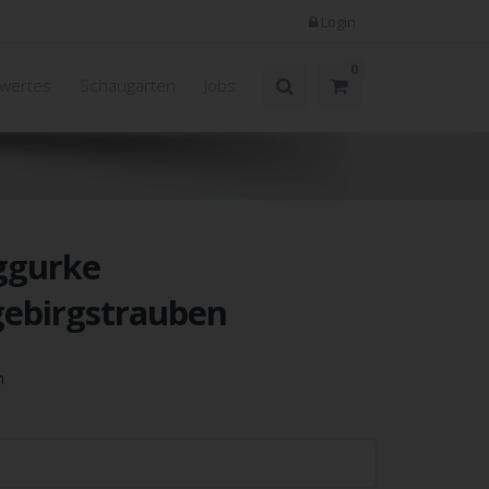
Login
0
wertes
Schaugarten
Jobs
ggurke
gebirgstrauben
m