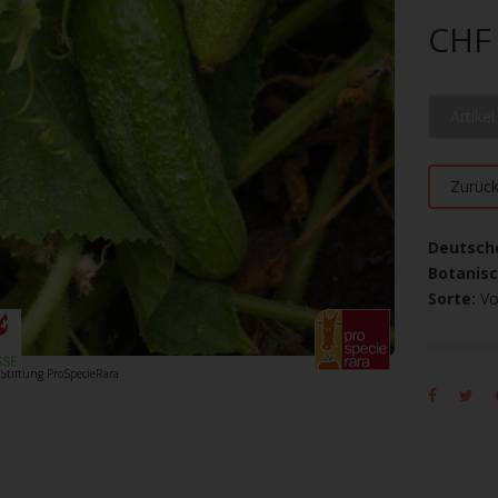
CHF 
Artike
Zurüc
Deutsch
Botanis
Sorte:
Vo
 Stiftung ProSpecieRara