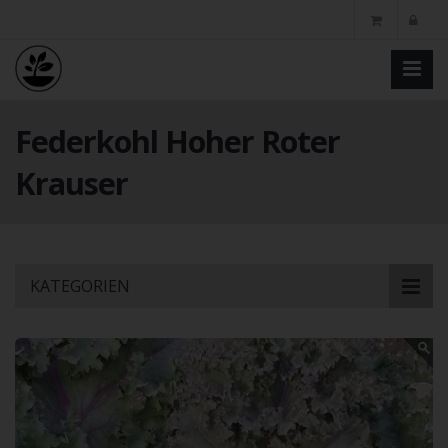
Federkohl Hoher Roter
Krauser
Skip
KATEGORIEN
to
main
content