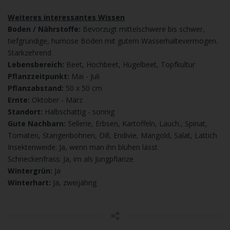
Weiteres interessantes Wissen
Boden / Nährstoffe:
Bevorzugt mittelschwere bis schwer,
tiefgründige, humose Böden mit gutem Wasserhaltevermögen.
Starkzehrend
Lebensbereich:
Beet, Hochbeet, Hügelbeet, Topfkultur
Pflanzzeitpunkt:
Mai - Juli
Pflanzabstand:
50 x 50 cm
Ernte:
Oktober - März
Standort:
Halbschattig - sonnig
Gute Nachbarn:
Sellerie, Erbsen, Kartoffeln, Lauch., Spinat,
Tomaten, Stangenbohnen, Dill, Endivie, Mangold, Salat, Lattich
Insektenweide: Ja, wenn man ihn blühen lässt
Schneckenfrass: Ja, im als Jungpflanze
Wintergrün:
Ja
Winterhart:
Ja, zweijährig