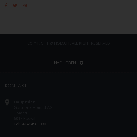
COPYRIGHT © HOMATT. ALL RIGHT RESERVED
NACH OBEN
KONTAKT
Hauptsitz
Gärtnerei Homatt AG
Homatt
6017 Ruswil
Tel:+41414960090