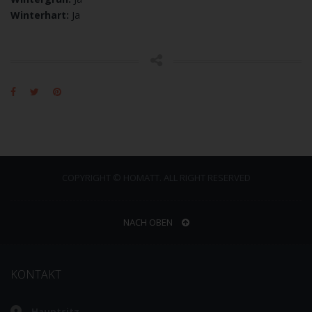
Winterhart:
Ja
COPYRIGHT © HOMATT. ALL RIGHT RESERVED
NACH OBEN
KONTAKT
Hauptsitz