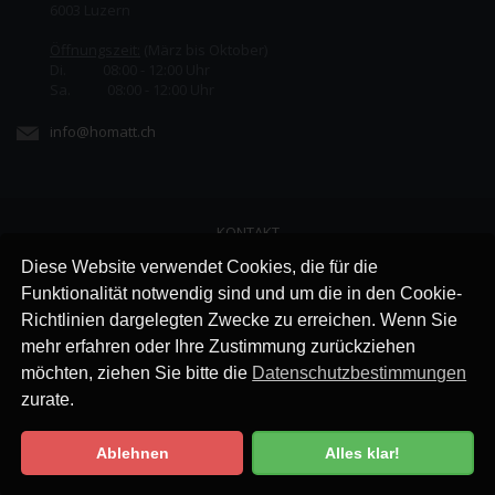
6003 Luzern
Öffnungszeit:
(März bis Oktober)
Di. 08:00 - 12:00 Uhr
Sa. 08:00 - 12:00 Uhr
info@homatt.ch
KONTAKT
LINKS
Diese Website verwendet Cookies, die für die
JOBS
Funktionalität notwendig sind und um die in den Cookie-
AGB
Richtlinien dargelegten Zwecke zu erreichen. Wenn Sie
IMPRESSUM
mehr erfahren oder Ihre Zustimmung zurückziehen
DATENSCHUTZ
möchten, ziehen Sie bitte die
Datenschutzbestimmungen
zurate.
Ablehnen
Alles klar!
Datenschutzbestimmung