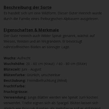
Beschreibung der Sorte
Es handelt sich um eine Wildform. Dieser Guter Heinrich wurde
durch die Familie eines freiburgischen Alpbauern ausgelesen.
Eigenschaften & Merkmale
Der Gute Heinrich auch Wilder Spinat genannt, wächst auf
Wiesen, Weiden und an Wegrändern. Er bevorzugt
nährstoffreichen Boden an sonniger Lage.
Wuchs:
Aufrecht
Wuchshöhe:
20 - 60 cm (Kraut) / 60 - 80 cm (Blüte)
Blütezeit:
Juni - August
Blütenfarbe:
Grünlich, unscheinbar
Bestäubung:
Fremdbefruchtung (Wind)
Fruchtfarbe:
Fruchtgrösse:
Verwendung:
Junge Blätter werden wie Spinat zum kochen
verwendet. Triebe eignen sich als Spargel. Blüten lassen sich
ähnlich wie Broccoli dünsten. Als Heilpflanze soll er abführend