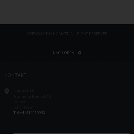
COPYRIGHT © HOMATT. ALL RIGHT RESERVED
NACH OBEN
KONTAKT
Hauptsitz
Gärtnerei Homatt AG
Homatt
6017 Ruswil
Tel:+41414960090