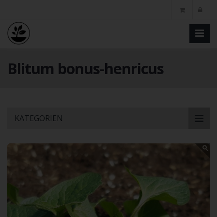
Blitum bonus-henricus
Skip
KATEGORIEN
to
main
content