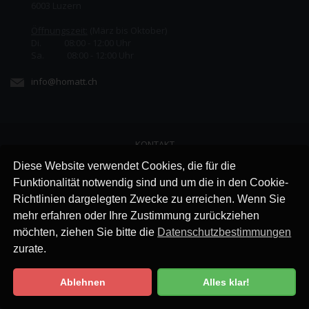
6003 Luzern
Öffnungszeit:
(März bis Oktober)
Di. 08:00 - 12:00 Uhr
Sa. 08:00 - 12:00 Uhr
info@homatt.ch
KONTAKT
LINKS
Diese Website verwendet Cookies, die für die
JOBS
Funktionalität notwendig sind und um die in den Cookie-
AGB
Richtlinien dargelegten Zwecke zu erreichen. Wenn Sie
IMPRESSUM
mehr erfahren oder Ihre Zustimmung zurückziehen
DATENSCHUTZ
möchten, ziehen Sie bitte die
Datenschutzbestimmungen
zurate.
Ablehnen
Alles klar!
Datenschutzbestimmung