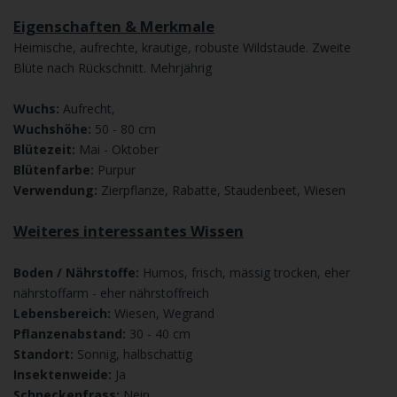
Eigenschaften & Merkmale
Heimische, aufrechte, krautige, robuste Wildstaude. Zweite
Blüte nach Rückschnitt. Mehrjährig
Wuchs:
Aufrecht,
Wuchshöhe:
50 - 80 cm
Blütezeit:
Mai - Oktober
Blütenfarbe:
Purpur
Verwendung:
Zierpflanze, Rabatte, Staudenbeet, Wiesen
Weiteres interessantes Wissen
Boden / Nährstoffe:
Humos, frisch, mässig trocken, eher
nährstoffarm - eher nährstoffreich
Lebensbereich:
Wiesen, Wegrand
Pflanzenabstand:
30 - 40 cm
Standort:
Sonnig, halbschattig
Insektenweide:
Ja
Schneckenfrass:
Nein