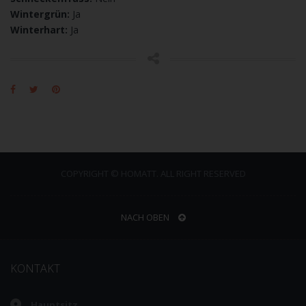
Wintergrün:
Ja
Winterhart:
Ja
COPYRIGHT © HOMATT. ALL RIGHT RESERVED
NACH OBEN
KONTAKT
Hauptsitz