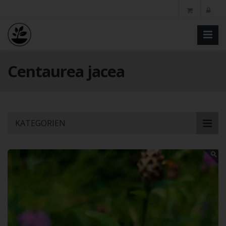
Centaurea jacea
Skip
KATEGORIEN
to
main
content