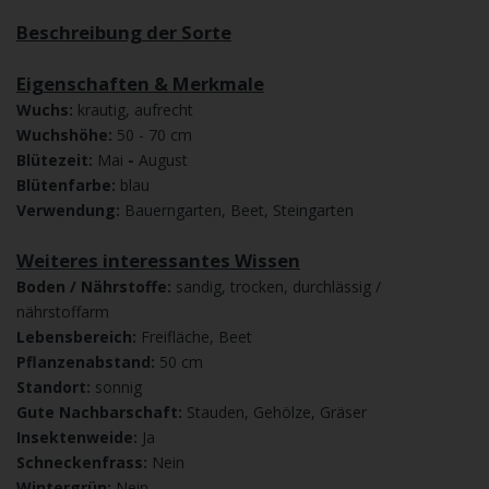
Beschreibung der Sorte
Eigenschaften & Merkmale
Wuchs:
krautig, aufrecht
Wuchshöhe:
50 - 70 cm
Blütezeit:
Mai
-
August
Blütenfarbe:
blau
Verwendung:
Bauerngarten, Beet, Steingarten
Weiteres interessantes Wissen
Boden / Nährstoffe:
sandig, trocken, durchlässig /
nährstoffarm
Lebensbereich:
Freifläche, Beet
Pflanzenabstand:
50 cm
Standort:
sonnig
Gute Nachbarschaft:
Stauden, Gehölze, Gräser
Insektenweide:
Ja
Schneckenfrass:
Nein
Wintergrün:
Nein