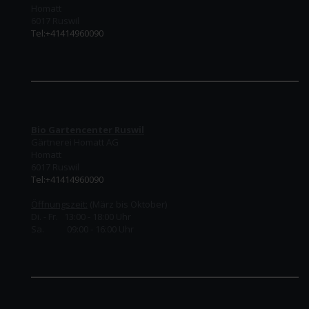
Homatt
6017 Ruswil
Tel:+41414960090
Bio Gartencenter Ruswil
Gärtnerei Homatt AG
Homatt
6017 Ruswil
Tel:+41414960090
Öffnungszeit:
(März bis Oktober)
Di. - Fr. 13:00 - 18:00 Uhr
Sa. 09:00 - 16:00 Uhr