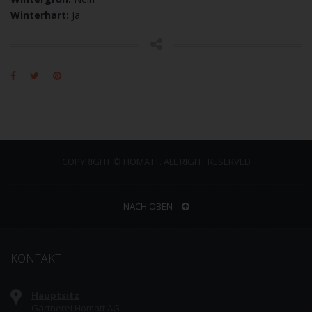
Winterhart:
Ja
COPYRIGHT © HOMATT. ALL RIGHT RESERVED
NACH OBEN
KONTAKT
Hauptsitz
Gärtnerei Homatt AG