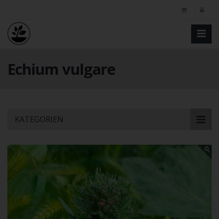
Echium vulgare
Skip
KATEGORIEN
to
main
content