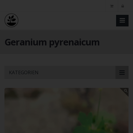
Geranium pyrenaicum
Skip
KATEGORIEN
to
main
content