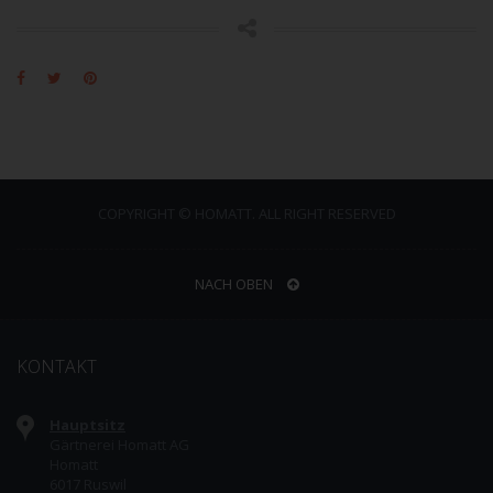
COPYRIGHT © HOMATT. ALL RIGHT RESERVED
NACH OBEN
KONTAKT
Hauptsitz
Gärtnerei Homatt AG
Homatt
6017 Ruswil