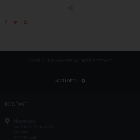
COPYRIGHT © HOMATT. ALL RIGHT RESERVED
NACH OBEN
KONTAKT
Hauptsitz
Gärtnerei Homatt AG
Homatt
6017 Ruswil