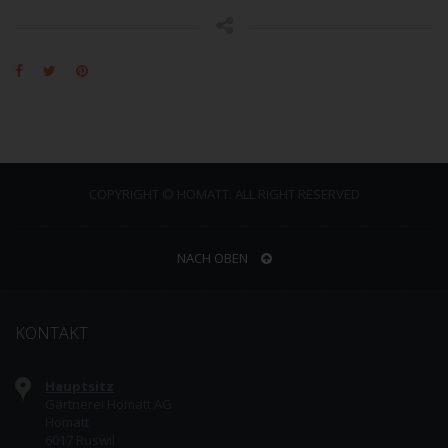
COPYRIGHT © HOMATT. ALL RIGHT RESERVED
NACH OBEN
KONTAKT
Hauptsitz
Gärtnerei Homatt AG
Homatt
6017 Ruswil