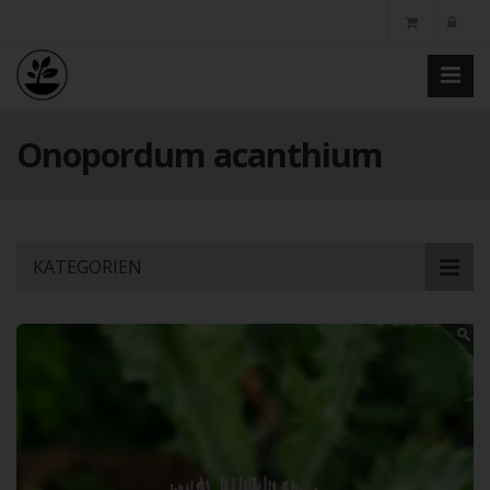
Onopordum acanthium
Skip
KATEGORIEN
to
main
content