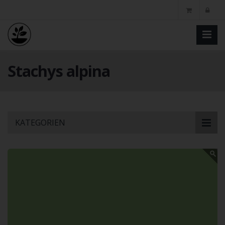
Stachys alpina
Skip
KATEGORIEN
to
main
content