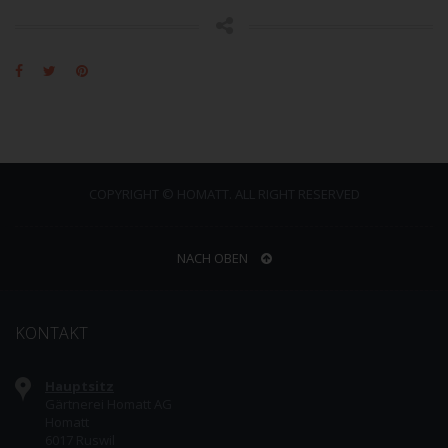
COPYRIGHT © HOMATT. ALL RIGHT RESERVED
NACH OBEN
KONTAKT
Hauptsitz
Gärtnerei Homatt AG
Homatt
6017 Ruswil