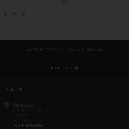
COPYRIGHT © HOMATT. ALL RIGHT RESERVED
NACH OBEN
KONTAKT
Hauptsitz
Gärtnerei Homatt AG
Homatt
6017 Ruswil
Tel:+41414960090