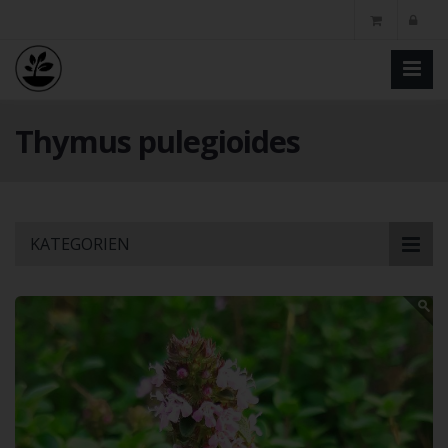
Thymus pulegioides
Skip
KATEGORIEN
to
main
content