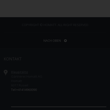
COPYRIGHT © HOMATT. ALL RIGHT RESERVED
NACH OBEN
KONTAKT
Hauptsitz
Gärtnerei Homatt AG
Homatt
6017 Ruswil
Tel:+41414960090