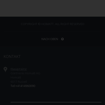
COPYRIGHT © HOMATT. ALL RIGHT RESERVED
NACH OBEN
KONTAKT
Hauptsitz
Gärtnerei Homatt AG
Homatt
6017 Ruswil
Tel:+41414960090