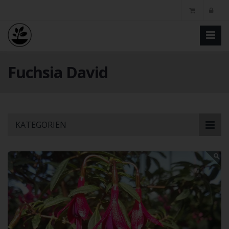
Fuchsia David
Skip
KATEGORIEN
to
main
content