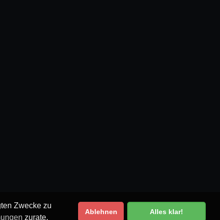
egten Zwecke zu
Ablehnen
Alles klar!
mungen
zurate.