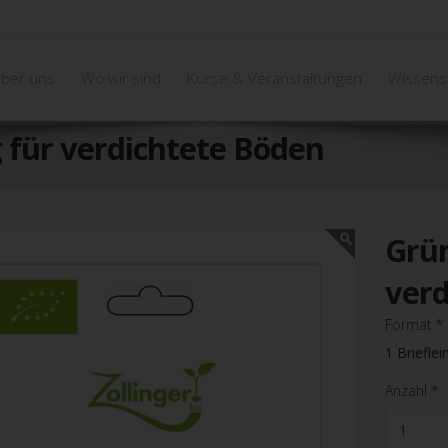
ber uns
Wo wir sind
Kurse & Veranstaltungen
Wissens
für verdichtete Böden
Grü
verd
Format
*
1 Brieflei
Anzahl
*