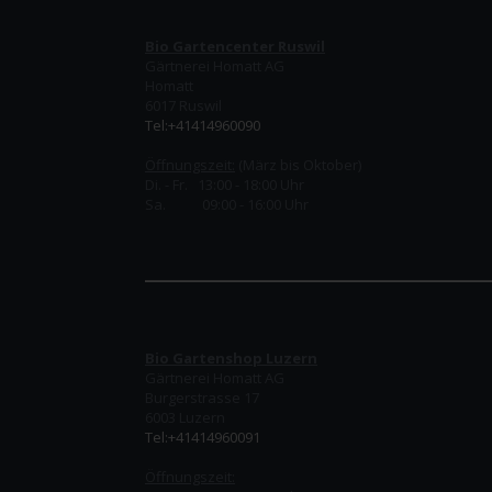
Bio Gartencenter Ruswil
Gärtnerei Homatt AG
Homatt
6017 Ruswil
Tel:+41414960090
Öffnungszeit:
(März bis Oktober)
Di. - Fr. 13:00 - 18:00 Uhr
Sa. 09:00 - 16:00 Uhr
Bio Gartenshop Luzern
Gärtnerei Homatt AG
Burgerstrasse 17
6003 Luzern
Tel:+41414960091
Öffnungszeit: