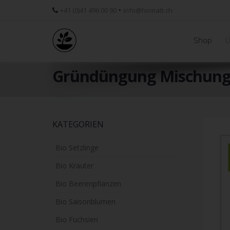
•
+41 (0)41 496 00 90
info@homatt.ch
Shop
Ü
Gründüngung Mischung 
Skip
KATEGORIEN
to
main
Bio Setzlinge
content
Bio Kräuter
Bio Beerenpflanzen
Bio Saisonblumen
Bio Fuchsien