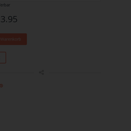
ferbar
3.95
n Warenkorb
k