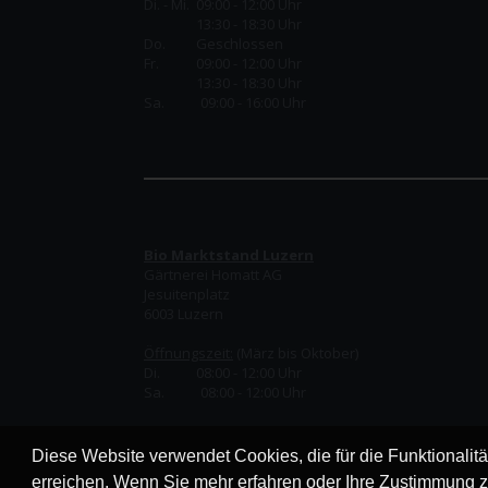
Di. - Mi. 09:00 - 12:00 Uhr
13:30 - 18:30 Uhr
Do.
Geschlossen
Fr.
09:00 - 12:00 Uhr
13:30 - 18:30 Uhr
Sa. 09:00 - 16:00 Uhr
Bio Marktstand Luzern
Gärtnerei Homatt AG
Jesuitenplatz
6003 Luzern
Öffnungszeit:
(März bis Oktober)
Di. 08:00 - 12:00 Uhr
Sa. 08:00 - 12:00 Uhr
info@homatt.ch
Diese Website verwendet Cookies, die für die Funktionalit
erreichen. Wenn Sie mehr erfahren oder Ihre Zustimmung z