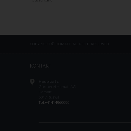
COPYRIGHT © HOMATT. ALL RIGHT RESERVED
KONTAKT
Hauptsitz
Gärtnerei Homatt AG
Homatt
6017 Ruswil
Tel:+41414960090