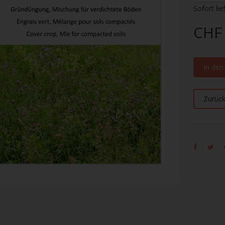
Sofort lie
CHF 
In de
Zurüc