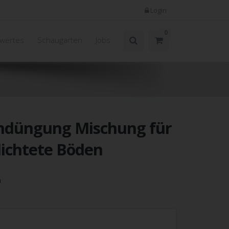
Login
0
wertes
Schaugarten
Jobs
ndüngung Mischung für
ichtete Böden
n