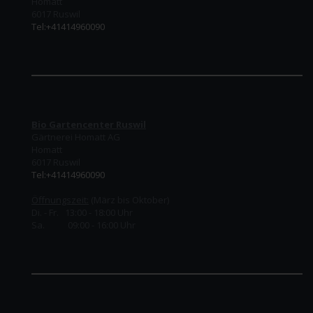
Homatt
6017 Ruswil
Tel:+41414960090
Bio Gartencenter Ruswil
Gärtnerei Homatt AG
Homatt
6017 Ruswil
Tel:+41414960090
Öffnungszeit:
(März bis Oktober)
Di. - Fr. 13:00 - 18:00 Uhr
Sa. 09:00 - 16:00 Uhr