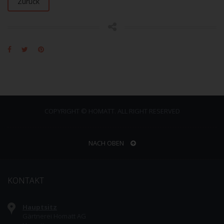
Zurück
COPYRIGHT © HOMATT. ALL RIGHT RESERVED
NACH OBEN
KONTAKT
Hauptsitz
Gärtnerei Homatt AG