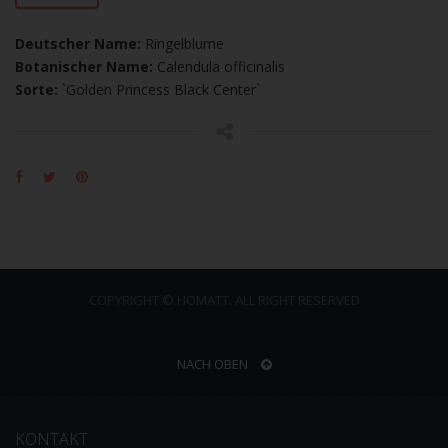
Deutscher Name:
Ringelblume
Botanischer Name:
Calendula officinalis
Sorte:
`Golden Princess Black Center`
COPYRIGHT © HOMATT. ALL RIGHT RESERVED
NACH OBEN
KONTAKT