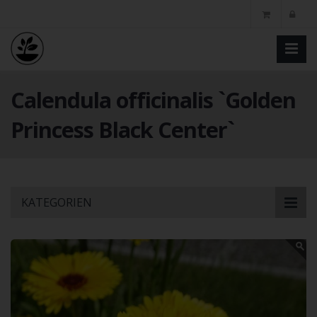
Calendula officinalis `Golden
Princess Black Center`
Skip
KATEGORIEN
to
main
content