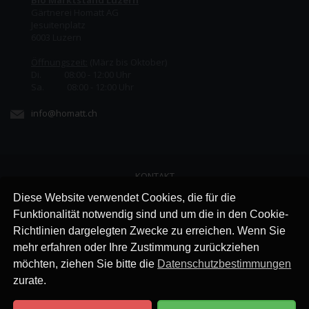
Bio Marktstand Luzern
Gärtnerei Homatt AG
Jesuitenplatz
6003 Luzern
Öffnungszeit:
(März bis Oktober)
Di. 08:00 - 12:00 Uhr
Sa. 08:00 - 12:00 Uhr
info@homatt.ch
KONTAKT
LINKS
Diese Website verwendet Cookies, die für die
JOBS
Funktionalität notwendig sind und um die in den Cookie-
AGB
Richtlinien dargelegten Zwecke zu erreichen. Wenn Sie
IMPRESSUM
mehr erfahren oder Ihre Zustimmung zurückziehen
DATENSCHUTZ
möchten, ziehen Sie bitte die
Datenschutzbestimmungen
zurate.