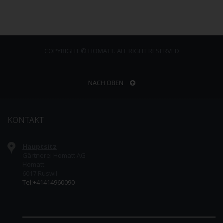
COPYRIGHT © HOMATT. ALL RIGHT RESERVED
NACH OBEN
KONTAKT
Hauptsitz
Gärtnerei Homatt AG
Homatt
6017 Ruswil
Tel:+41414960090