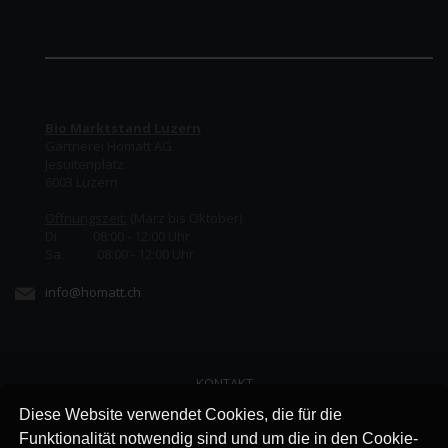
Bio Marktstand Luzern
Gärtnerei Homatt AG
Jesuitenplatz
6003 Luzern
Öffnungszeit:
(März bis Oktober)
Di. 08:00 - 12:00 Uhr
Sa. 08:00 - 12:00 Uhr
info@homatt.ch
KONTAKT
LINKS
Diese Website verwendet Cookies, die für die
JOBS
Funktionalität notwendig sind und um die in den Cookie-