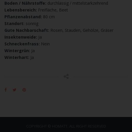
Boden / Nährstoffe:
durchlässig / mittelstarkzehrend
Lebensbereich:
Freifläche, Beet
Pflanzenabstand:
80 cm
Standort:
sonnig
Gute Nachbarschaft:
Rosen, Stauden, Gehölze, Gräser
Insektenweide:
Ja
Schneckenfrass:
Nein
Wintergrün:
Ja
Winterhart:
Ja
COPYRIGHT © HOMATT. ALL RIGHT RESERVED