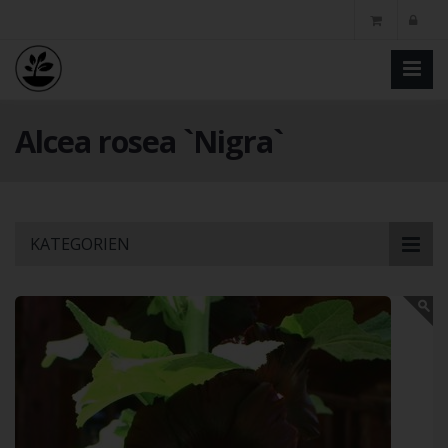
Alcea rosea `Nigra`
Skip
KATEGORIEN
to
main
content