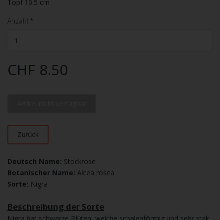
Topf 10.5 cm
Anzahl
*
CHF 8.50
Artikel nicht verfügbar
Zurück
Deutsch Name:
Stockrose
Botanischer Name:
Alcea rosea
Sorte:
Nigra
Beschreibung der Sorte
Nigra hat schwarze Blüten, welche schalenförmig und sehr stak