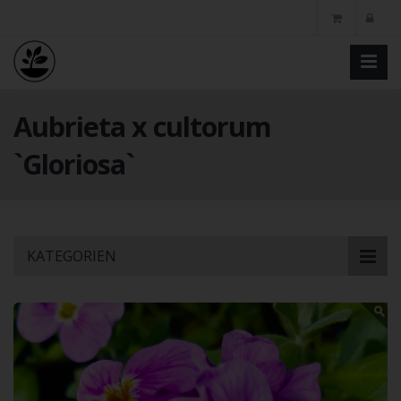
Aubrieta x cultorum
`Gloriosa`
Skip
KATEGORIEN
to
main
content