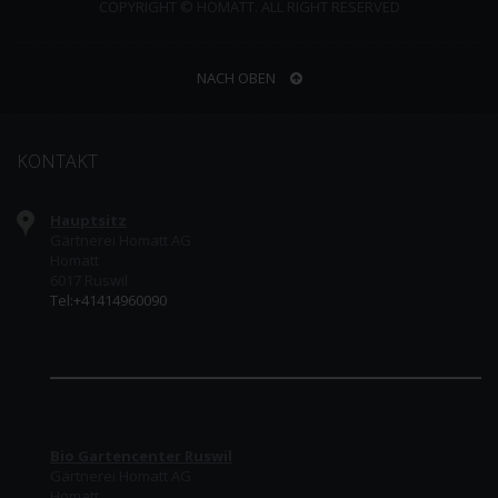
COPYRIGHT © HOMATT. ALL RIGHT RESERVED
NACH OBEN
KONTAKT
Hauptsitz
Gärtnerei Homatt AG
Homatt
6017 Ruswil
Tel:+41414960090
Bio Gartencenter Ruswil
Gärtnerei Homatt AG
Homatt