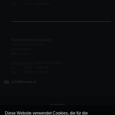
Sa. 09:00 - 16:00 Uhr
Bio Marktstand Luzern
Gärtnerei Homatt AG
Jesuitenplatz
6003 Luzern
Öffnungszeit:
(März bis Oktober)
Di. 08:00 - 12:00 Uhr
Sa. 08:00 - 12:00 Uhr
info@homatt.ch
KONTAKT
LINKS
Diese Website verwendet Cookies, die für die