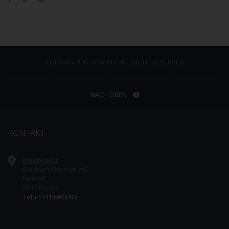
COPYRIGHT © HOMATT. ALL RIGHT RESERVED
NACH OBEN
KONTAKT
Hauptsitz
Gärtnerei Homatt AG
Homatt
6017 Ruswil
Tel:+41414960090