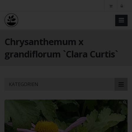
Chrysanthemum x
grandiflorum `Clara Curtis`
Skip
KATEGORIEN
to
main
content