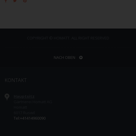
COPYRIGHT © HOMATT. ALL RIGHT RESERVED
NACH OBEN
KONTAKT
Hauptsitz
Gärtnerei Homatt AG
Homatt
6017 Ruswil
Tel:+41414960090