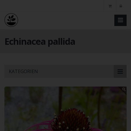
Echinacea pallida
Skip
KATEGORIEN
to
main
content