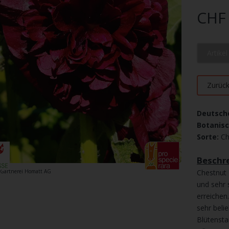
CHF 
Artike
Zurüc
Deutsch
Botanis
Sorte:
Ch
Beschre
Chestnut 
: Gärtnerei Homatt AG
und sehr 
erreichen
sehr beli
Blütensta