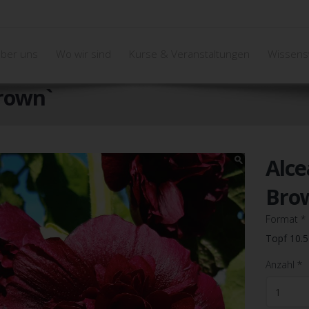
ber uns
Wo wir sind
Kurse & Veranstaltungen
Wissens
Brown`
Alce
Bro
Format
*
Topf 10.
Anzahl
*