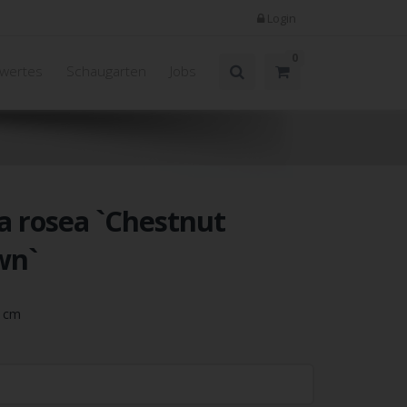
Login
0
wertes
Schaugarten
Jobs
a rosea `Chestnut
wn`
5 cm