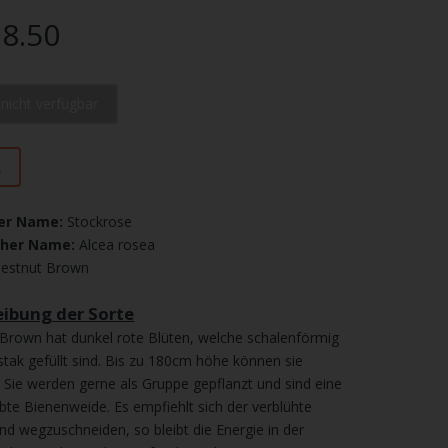
8.50
l nicht verfügbar
k
er Name:
Stockrose
cher Name:
Alcea rosea
estnut Brown
ibung der Sorte
Brown hat dunkel rote Blüten, welche schalenförmig
stak gefüllt sind. Bis zu 180cm höhe können sie
. Sie werden gerne als Gruppe gepflanzt und sind eine
ebte Bienenweide. Es empfiehlt sich der verblühte
nd wegzuschneiden, so bleibt die Energie in der