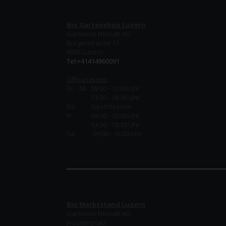
Bio Gartenshop Luzern
Gärtnerei Homatt AG
Burgerstrasse 17
6003 Luzern
Tel:+41414960091
Öffnungszeit:
Di. - Mi. 09:00 - 12:00 Uhr
13:30 - 18:30 Uhr
Do.
Geschlossen
Fr.
09:00 - 12:00 Uhr
13:30 - 18:30 Uhr
Sa. 09:00 - 16:00 Uhr
Bio Marktstand Luzern
Gärtnerei Homatt AG
Jesuitenplatz