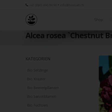
•
+41 (0)41 496 00 90
info@homatt.ch
Shop
Ü
Alcea rosea `Chestnut 
Skip
KATEGORIEN
to
main
Bio Setzlinge
content
Bio Kräuter
Bio Beerenpflanzen
Bio Saisonblumen
Bio Fuchsien