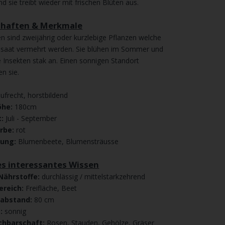
nd sie treibt wieder mit frischen Blüten aus.
chaften & Merkmale
n sind zweijährig oder kurzlebige Pflanzen welche
ssaat vermehrt werden. Sie blühen im Sommer und
e Insekten stak an. Einen sonnigen Standort
en sie.
ufrecht, horstbildend
he:
180cm
t:
Juli - September
arbe:
rot
dung:
Blumenbeete, Blumensträusse
es interessantes Wissen
Nährstoffe:
durchlässig / mittelstarkzehrend
ereich:
Freifläche, Beet
nabstand:
80 cm
t:
sonnig
chbarschaft:
Rosen, Stauden, Gehölze, Gräser