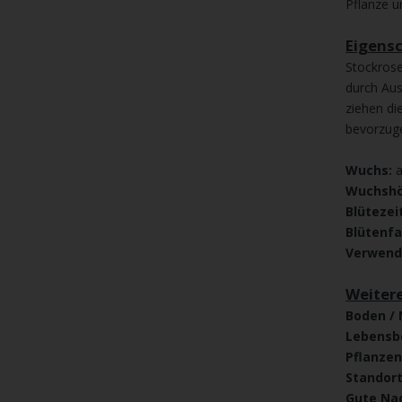
Pflanze u
Eigens
Stockrose
durch Au
ziehen di
bevorzug
Wuchs:
a
Wuchshö
Blütezei
Blütenf
Verwen
Weiter
Boden / 
Lebensb
Pflanze
Standor
Gute Na