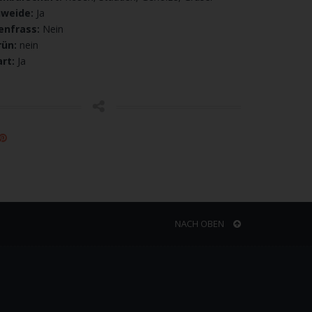
nweide:
Ja
enfrass:
Nein
rün:
nein
rt:
Ja
NACH OBEN