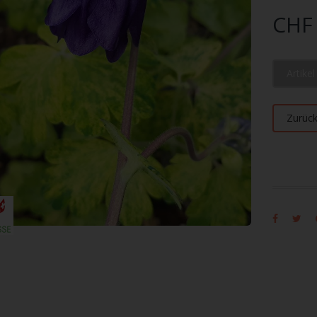
CHF 
Artike
Zurüc