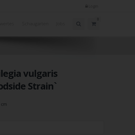
Login
0
wertes
Schaugarten
Jobs
legia vulgaris
dside Strain`
5 cm