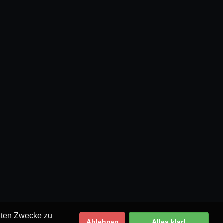
egten Zwecke zu
Ablehnen
Alles klar!