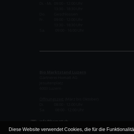
Di. - Mi. 09:00 - 12:00 Uhr
13:30 - 18:30 Uhr
Do.
Geschlossen
Fr.
09:00 - 12:00 Uhr
13:30 - 18:30 Uhr
Sa. 09:00 - 16:00 Uhr
Bio Marktstand Luzern
Gärtnerei Homatt AG
Jesuitenplatz
6003 Luzern
Öffnungszeit:
(März bis Oktober)
Di. 08:00 - 12:00 Uhr
Sa. 08:00 - 12:00 Uhr
info@homatt.ch
Diese Website verwendet Cookies, die für die Funktionalit