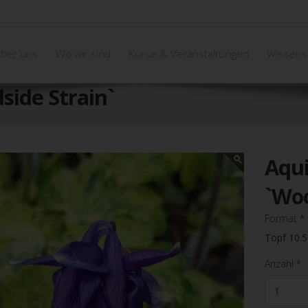
ber uns
Wo wir sind
Kurse & Veranstaltungen
Wissens
side Strain`
Aqui
`Woo
Format
*
Topf 10.
Anzahl
*