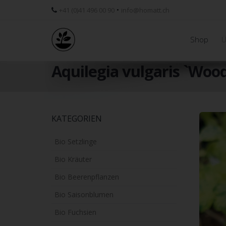
•
+41 (0)41 496 00 90
info@homatt.ch
Shop
Ü
Aquilegia vulgaris `Wood
Skip
KATEGORIEN
to
main
Bio Setzlinge
content
Bio Kräuter
Bio Beerenpflanzen
Bio Saisonblumen
Bio Fuchsien