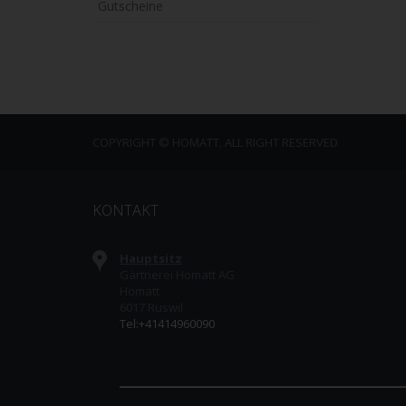
Gutscheine
COPYRIGHT © HOMATT. ALL RIGHT RESERVED
KONTAKT
Hauptsitz
Gärtnerei Homatt AG
Homatt
6017 Ruswil
Tel:+41414960090