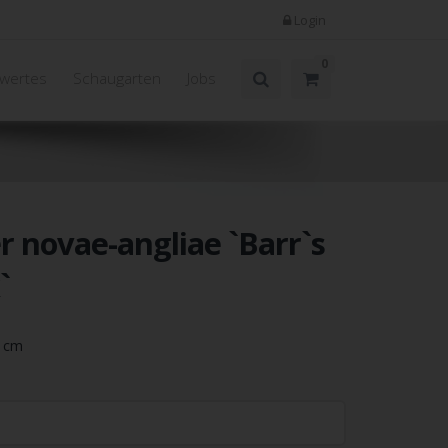
Login
0
wertes
Schaugarten
Jobs
r novae-angliae `Barr`s
`
5 cm