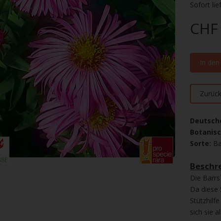
Sofort lie
CHF 
In de
Zurüc
Deutsch
Botanis
Sorte:
Ba
Beschre
Die Barrs
Da diese 
Stützhilf
sich sie a