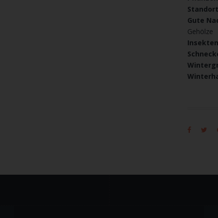
Standor
Gute Na
Gehölze
Insekte
Schneck
Winterg
Winterha