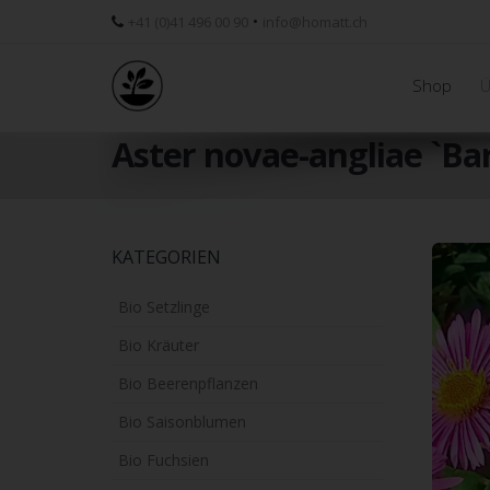
•
+41 (0)41 496 00 90
info@homatt.ch
Shop
Ü
Aster novae-angliae `Bar
Skip
KATEGORIEN
to
main
Bio Setzlinge
content
Bio Kräuter
Bio Beerenpflanzen
Bio Saisonblumen
Bio Fuchsien