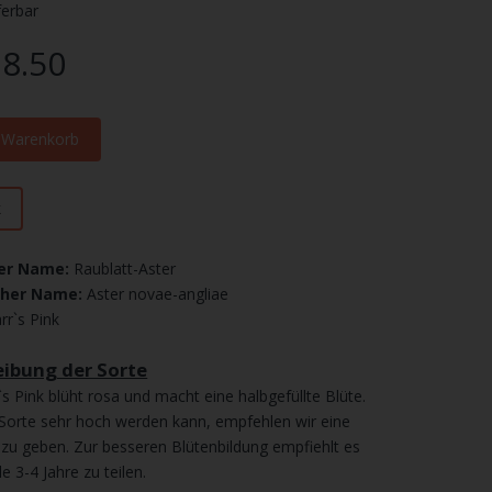
ferbar
8.50
n Warenkorb
k
er Name:
Raublatt-Aster
cher Name:
Aster novae-angliae
rr`s Pink
ibung der Sorte
`s Pink blüht rosa und macht eine halbgefüllte Blüte.
Sorte sehr hoch werden kann, empfehlen wir eine
e zu geben. Zur besseren Blütenbildung empfiehlt es
lle 3-4 Jahre zu teilen.