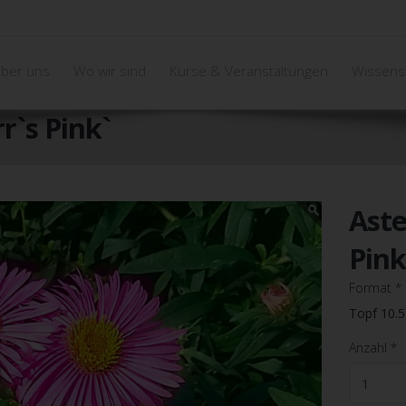
ber uns
Wo wir sind
Kurse & Veranstaltungen
Wissens
r`s Pink`
Aste
Pink
Format
*
Topf 10.
Anzahl
*