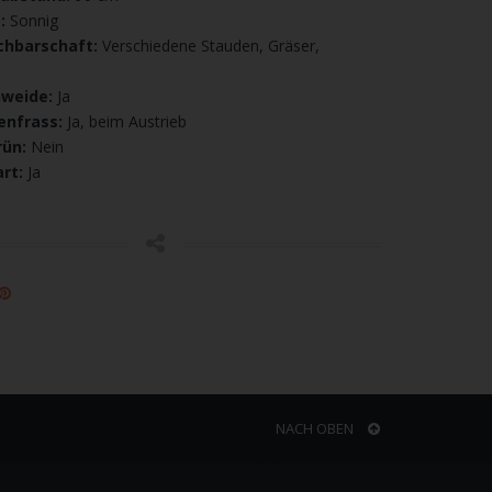
t:
Sonnig
chbarschaft:
Verschiedene Stauden, Gräser,
nweide:
Ja
enfrass:
Ja, beim Austrieb
rün:
Nein
rt:
Ja
NACH OBEN