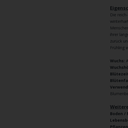
Eigens
Die reich
winterhart
Menschen
ihrer lan
zurück un
Frühling 
Wuchs:
Wuchshö
Blütezei
Blütenfa
Verwen
Blumenbee
Weiter
Boden / 
Lebensb
Pflanze