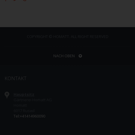
COPYRIGHT © HOMATT. ALL RIGHT RESERVED
NACH OBEN
KONTAKT
Hauptsitz
Gärtnerei Homatt AG
Homatt
6017 Ruswil
Tel:+41414960090