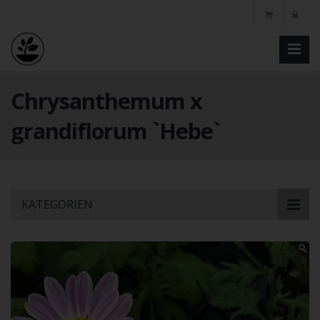
Chrysanthemum x
grandiflorum `Hebe`
Skip
KATEGORIEN
to
main
content