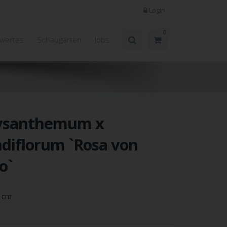
Login
0
wertes
Schaugarten
Jobs
ysanthemum x
diflorum `Rosa von
o`
5 cm