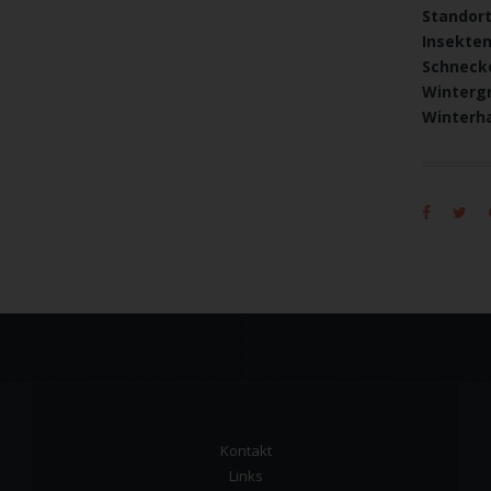
Standor
Insekte
Schneck
Winterg
Winterha
Kontakt
Links