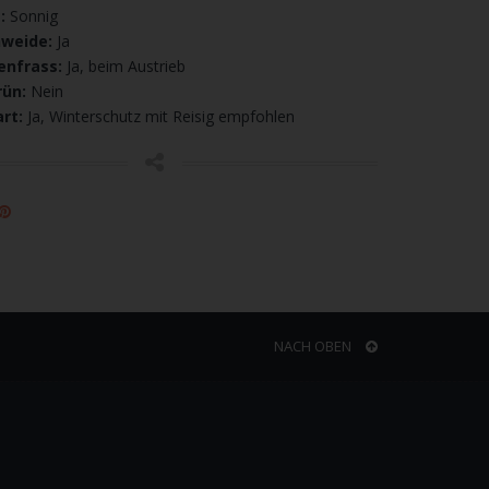
t:
Sonnig
nweide:
Ja
enfrass:
Ja, beim Austrieb
rün:
Nein
rt:
Ja, Winterschutz mit Reisig empfohlen
NACH OBEN