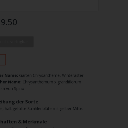
9.50
l nicht verfügbar
k
er Name:
Garten Chrysantheme, Winteraster
cher Name:
Chrysanthemum x grandiflorum
sa von Spino
ibung der Sorte
e, halbgefüllte Strahlenblüte mit gelber Mitte.
chaften & Merkmale