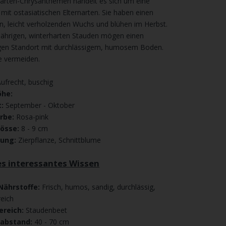
arten-Chrysanthemen handelt es sich um eine
mit ostasiatischen Elternarten. Sie haben einen
n, leicht verholzenden Wuchs und blühen im Herbst.
ährigen, winterharten Stauden mögen einen
igen Standort mit durchlässigem, humosem Boden.
e vermeiden.
ufrecht, buschig
he:
t:
September - Oktober
rbe:
Rosa-pink
össe:
8 - 9 cm
ung:
Zierpflanze, Schnittblume
es interessantes Wissen
Nährstoffe:
Frisch, humos, sandig, durchlässig,
reich
ereich:
Staudenbeet
nabstand:
40 - 70 cm