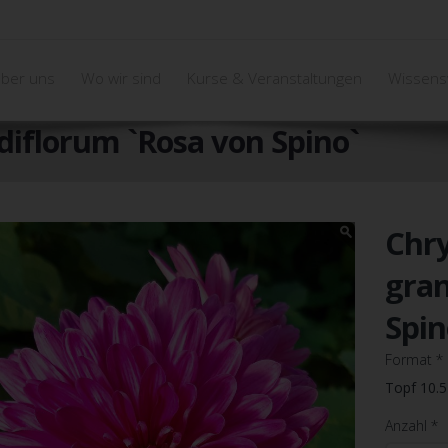
ber uns
Wo wir sind
Kurse & Veranstaltungen
Wissens
florum `Rosa von Spino`
Chr
gran
Spin
Format
*
Topf 10.
Anzahl
*