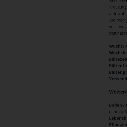
Bei den G
Kreuzung 
aufrechte
Die mehrj
vollsonn
Staunäss
Wuchs:
A
Wuchshö
Blütezei
Blütenfa
Blütengr
Verwend
Weiter
Boden / 
nährstoff
Lebensb
Pflanze