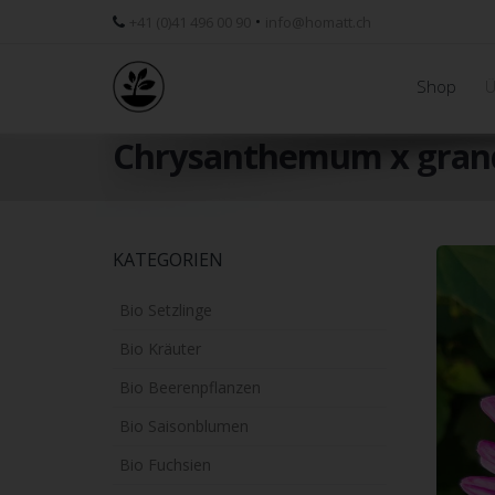
•
+41 (0)41 496 00 90
info@homatt.ch
Shop
Ü
Chrysanthemum x grandi
Skip
KATEGORIEN
to
main
Bio Setzlinge
content
Bio Kräuter
Bio Beerenpflanzen
Bio Saisonblumen
Bio Fuchsien