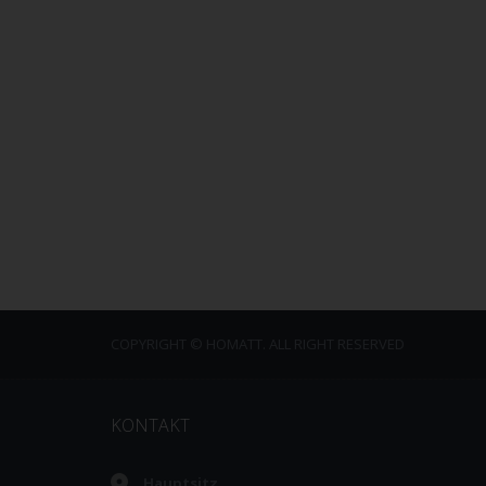
COPYRIGHT © HOMATT. ALL RIGHT RESERVED
KONTAKT
Hauptsitz