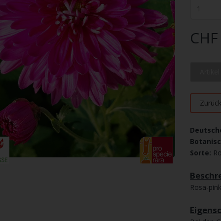
CHF 
Artike
Zurüc
Deutsch
Botanis
Sorte:
Ro
Beschre
Rosa-pink
Eigens