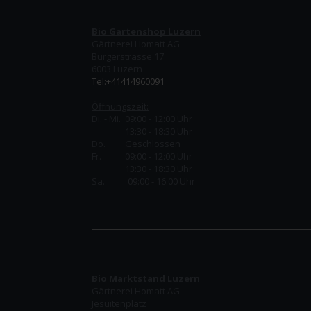
Bio Gartenshop Luzern
Gärtnerei Homatt AG
Burgerstrasse 17
6003 Luzern
Tel:+41414960091
Öffnungszeit:
Di. - Mi. 09:00 - 12:00 Uhr
13:30 - 18:30 Uhr
Do.
Geschlossen
Fr.
09:00 - 12:00 Uhr
13:30 - 18:30 Uhr
Sa. 09:00 - 16:00 Uhr
Bio Marktstand Luzern
Gärtnerei Homatt AG
Jesuitenplatz