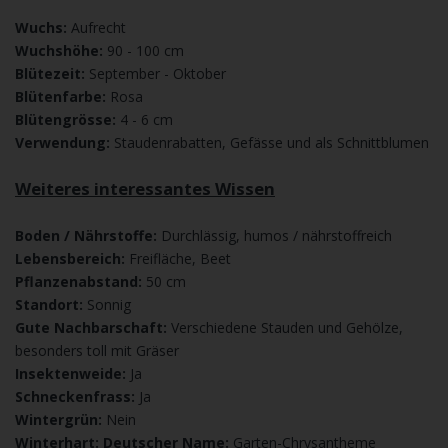
Wuchs:
Aufrecht
Wuchshöhe:
90 - 100 cm
Blütezeit:
September - Oktober
Blütenfarbe:
Rosa
Blütengrösse:
4 - 6 cm
Verwendung:
Staudenrabatten, Gefässe und als Schnittblumen
Weiteres interessantes Wissen
Boden / Nährstoffe:
Durchlässig, humos / nährstoffreich
Lebensbereich:
Freifläche, Beet
Pflanzenabstand:
50 cm
Standort:
Sonnig
Gute Nachbarschaft:
Verschiedene Stauden und Gehölze,
besonders toll mit Gräser
Insektenweide:
Ja
Schneckenfrass:
Ja
Wintergrün:
Nein
Winterhart:
Deutscher Name:
Garten-Chrysantheme