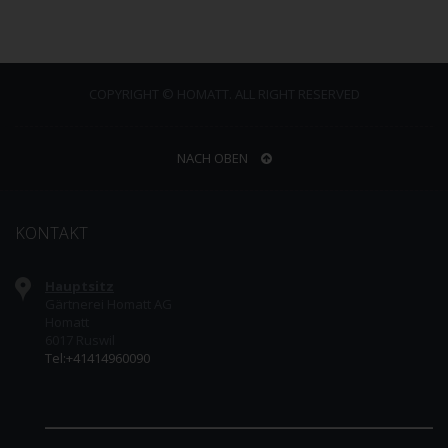
COPYRIGHT © HOMATT. ALL RIGHT RESERVED
NACH OBEN
KONTAKT
Hauptsitz
Gärtnerei Homatt AG
Homatt
6017 Ruswil
Tel:+41414960090