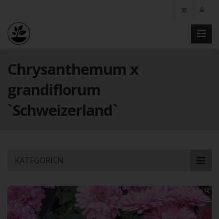
Chrysanthemum x
grandiflorum
`Schweizerland`
Skip
KATEGORIEN
to
main
content