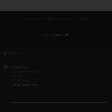
COPYRIGHT © HOMATT. ALL RIGHT RESERVED
NACH OBEN
KONTAKT
Hauptsitz
Gärtnerei Homatt AG
Homatt
6017 Ruswil
Tel:+41414960090