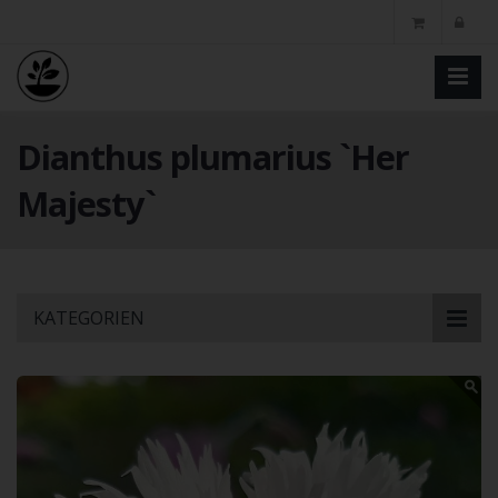
Dianthus plumarius `Her
Majesty`
Skip
KATEGORIEN
to
main
content