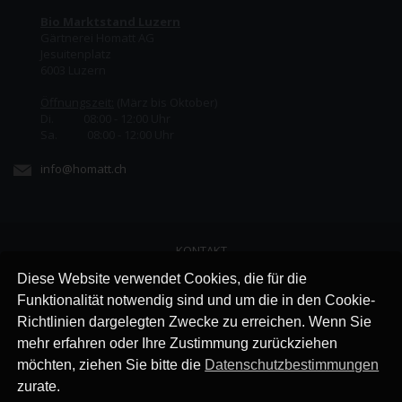
Bio Marktstand Luzern
Gärtnerei Homatt AG
Jesuitenplatz
6003 Luzern
Öffnungszeit:
(März bis Oktober)
Di. 08:00 - 12:00 Uhr
Sa. 08:00 - 12:00 Uhr
info@homatt.ch
KONTAKT
LINKS
Diese Website verwendet Cookies, die für die
JOBS
Funktionalität notwendig sind und um die in den Cookie-
AGB
Richtlinien dargelegten Zwecke zu erreichen. Wenn Sie
IMPRESSUM
mehr erfahren oder Ihre Zustimmung zurückziehen
DATENSCHUTZ
möchten, ziehen Sie bitte die
Datenschutzbestimmungen
zurate.