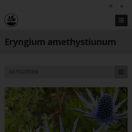
Eryngium amethystiunum
Skip
KATEGORIEN
to
main
content