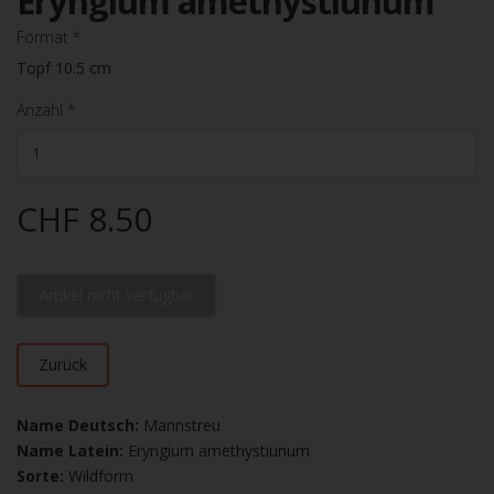
Eryngium amethystiunum
Format
*
Topf 10.5 cm
Anzahl
*
CHF 8.50
Artikel nicht verfügbar
Zurück
Name Deutsch:
Mannstreu
Name Latein:
Eryngium amethystiunum
Sorte:
Wildform