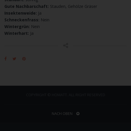
Gute Nachbarschaft:
Stauden, Gehölze Gräser
Insektenweide:
Ja
Schneckenfrass:
Nein
Wintergrün:
Nein
Winterhart:
Ja
COPYRIGHT © HOMATT. ALL RIGHT RESERVED
NACH OBEN