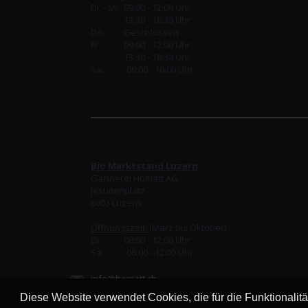
Di. - Mi. 09:00 - 12:00 Uhr
13:30 - 18:30 Uhr
Do.
Geschlossen
Fr.
09:00 - 12:00 Uhr
13:30 - 18:30 Uhr
Sa. 09:00 - 16:00 Uhr
Bio Marktstand Luzern
Gärtnerei Homatt AG
Jesuitenplatz
6003 Luzern
Öffnungszeit:
(März bis Oktober)
Di. 08:00 - 12:00 Uhr
Sa. 08:00 - 12:00 Uhr
info@homatt.ch
Diese Website verwendet Cookies, die für die Funktionalit