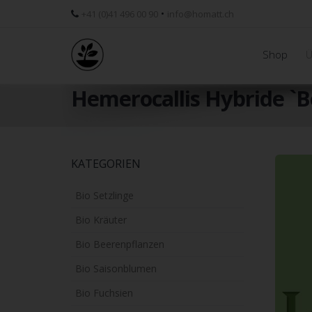
•
+41 (0)41 496 00 90
info@homatt.ch
Shop
Ü
Hemerocallis Hybride `Be
Skip
KATEGORIEN
to
main
Bio Setzlinge
content
Bio Kräuter
Bio Beerenpflanzen
Bio Saisonblumen
Bio Fuchsien