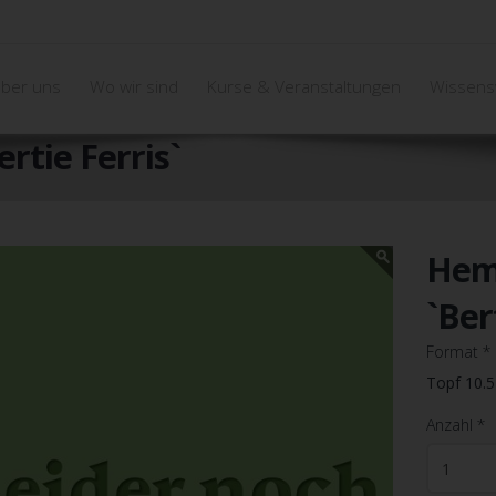
ber uns
Wo wir sind
Kurse & Veranstaltungen
Wissens
rtie Ferris`
Heme
`Ber
Format
*
Topf 10.
Anzahl
*