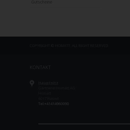
Gutscheine
COPYRIGHT © HOMATT. ALL RIGHT RESERVED
KONTAKT
Hauptsitz
Gärtnerei Homatt AG
Homatt
6017 Ruswil
Tel:+41414960090