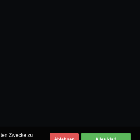
egten Zwecke zu
Ablehnen
Alles klar!