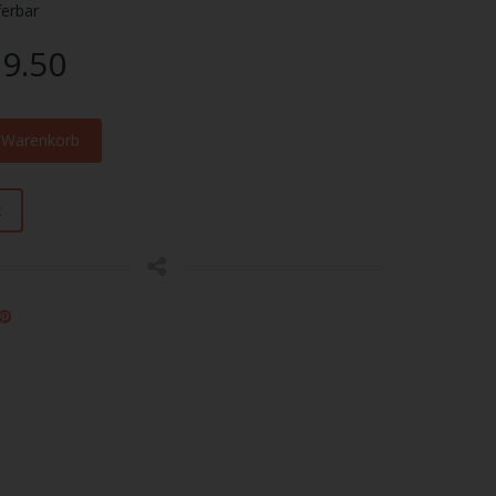
ferbar
9.50
n Warenkorb
k