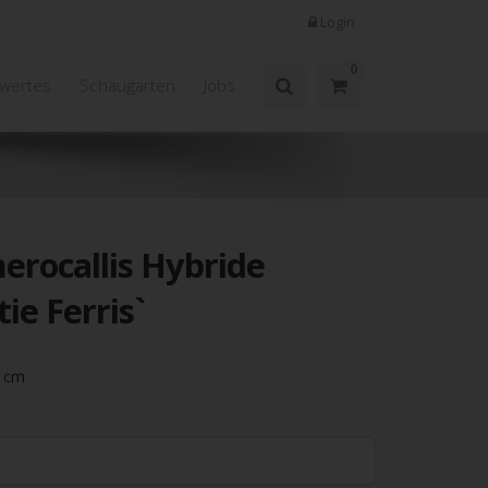
Login
0
wertes
Schaugarten
Jobs
rocallis Hybride
tie Ferris`
5 cm