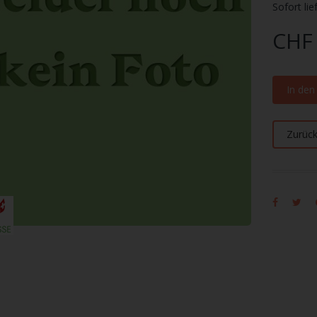
Sofort lie
CHF 
In de
Zurüc