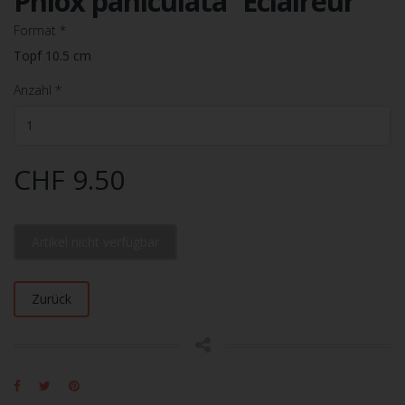
Phlox paniculata `Eclaireur`
Format
*
Topf 10.5 cm
Anzahl
*
CHF 9.50
Artikel nicht verfügbar
Zurück