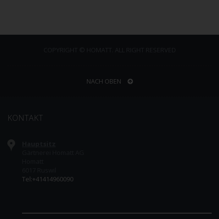
COPYRIGHT © HOMATT. ALL RIGHT RESERVED
NACH OBEN
KONTAKT
Hauptsitz
Gärtnerei Homatt AG
Homatt
6017 Ruswil
Tel:+41414960090