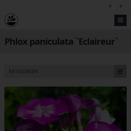
Phlox paniculata `Eclaireur`
Skip
KATEGORIEN
to
main
content